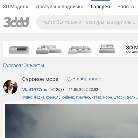
3D Модели
Доступы и подписка
Галерея
Работа
Галерея
Объекты
Суровое море
В избранное
Vlad1977rus
2638
11.05.2022 23:02
судно
,
лодка
,
корабль
,
сейнер
,
траулер
,
катер
,
море
,
шторм
,
волн