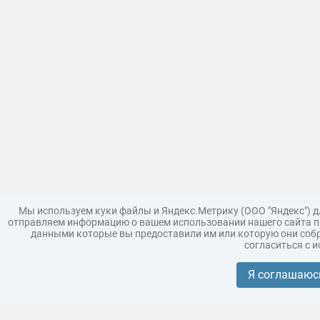
Мы используем куки файлы и Яндекс.Метрику (ООО "Яндекс") 
отправляем информацию о вашем использовании нашего сайта па
данными которые вы предоставили им или которую они собр
согласиться с 
Загрузить модель
Правила
Поддержка
Царь 3D г
Коллекции моделей
Я соглашаюс
Реклама
Корпоративным покупателям
Разместить модели бренда
Политика конфиденциальности
Условия пользования