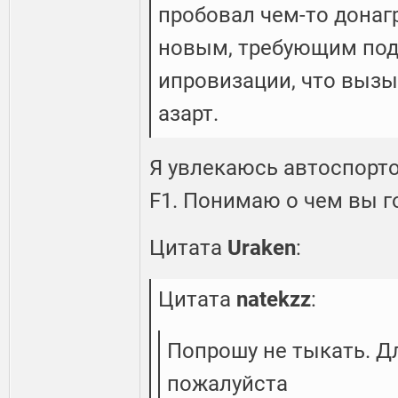
пробовал чем-то донагр
новым, требующим под
ипровизации, что выз
азарт.
Я увлекаюсь автоспорто
F1. Понимаю о чем вы г
Цитата
Uraken
:
Цитата
natekzz
:
Попрошу не тыкать. Дл
пожалуйста