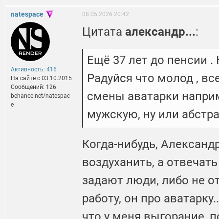
natespace
08.05.2026 20:42
Цитата
александр...
:
Ещё 37 лет до пенсии .
Активность: 416
Радуйся что молод , вс
На сайте c 03.10.2015
Сообщений: 126
смены аватарки наприм
behance.net/natespac
e
мужскую, ну или абстр
Когда-нибудь, Александр
воздуханить, а отвечать
задают люди, либо не от
работу, он про аватарку.
что у меня выгорание, по