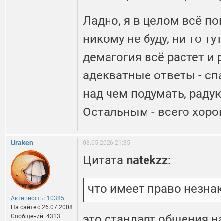
Ладно, я в целом всё по
никому не буду, ни то т
демагогия всё растет и 
адекватные ответы - сп
над чем подумать, раду
Остальным - всего хоро
Uraken
08.05.2026 21:35
Цитата
natekzz
:
что имеет право незна
Активность: 10385
На сайте c 26.07.2008
это стандарт общения на
Сообщений: 4313