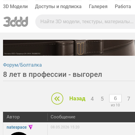
3D Модели
Доступы и подписка
Галерея
Работа
Форум
Болталка
8 лет в профессии - выгорел
Назад
4
5
7
из 10
Автор
Сообщение
natespace
08.05.2026 15:20