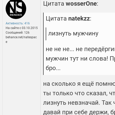
Цитата
wosserOne
:
Цитата
natekzz
:
Активность: 416
На сайте c 03.10.2015
лизнуть мужчину
Сообщений: 126
behance.net/natespac
e
не не не... не передёрг
мужчин тут ни слова! П
бро...
на сколько я ещё помню,
ты только что сказал, 
лизнуть невзначай. Так
давай при себе держи, б