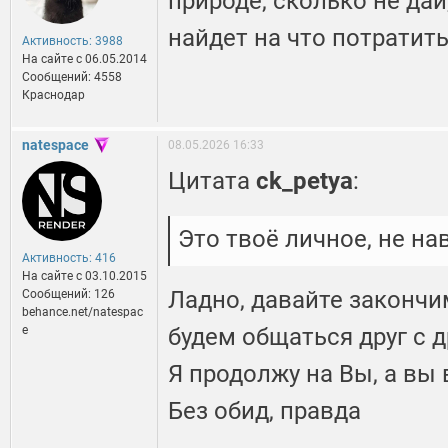
природе, сколько не дай
найдет на что потратит
Активность: 3988
На сайте c 06.05.2014
Сообщений: 4558
Краснодар
natespace
08.05.2026 16:33
Цитата
ck_petya
:
Это твоё личное, не на
Активность: 416
На сайте c 03.10.2015
Ладно, давайте закончи
Сообщений: 126
behance.net/natespac
e
будем общаться друг с д
Я продолжу на Вы, а вы 
Без обид, правда