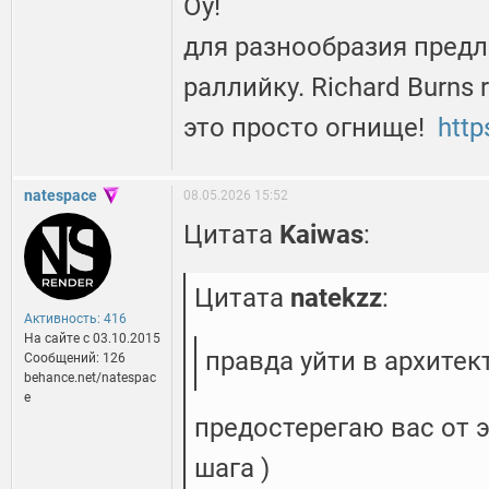
Оу!
для разнообразия пред
раллийку. Richard Burns 
это просто огнище!
http
natespace
08.05.2026 15:52
Цитата
Kaiwas
:
Цитата
natekzz
:
Активность: 416
На сайте c 03.10.2015
правда уйти в архитек
Сообщений: 126
behance.net/natespac
e
предостерегаю вас от 
шага )