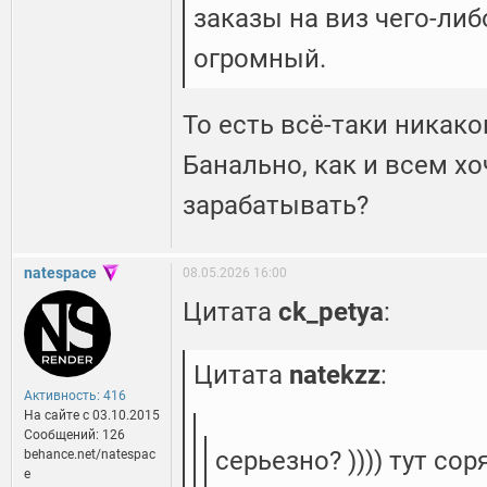
заказы на виз чего-либ
огромный.
То есть всё-таки никако
Банально, как и всем х
зарабатывать?
natespace
08.05.2026 16:00
Цитата
ck_petya
:
Цитата
natekzz
:
Активность: 416
На сайте c 03.10.2015
Сообщений: 126
серьезно? )))) тут сор
behance.net/natespac
e