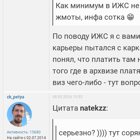
Как минимум в ИЖС не 
жмоты, инфа сотка 😁
По поводу ИЖС я с вами
карьеры пытался с карк
понял, что платить там 
того где в архвизе плат
виз чего-либо - тут воп
ck_petya
08.05.2026 15:53
Цитата
natekzz
:
серьезно? )))) тут соря
Активность: 15680
На сайте c 02.07.2014