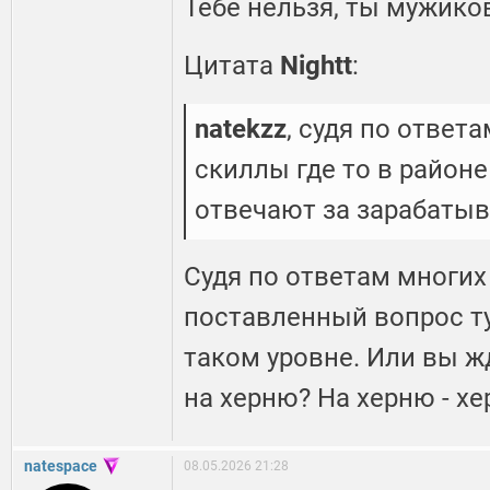
Тебе нельзя, ты мужико
Цитата
Nightt
:
natekzz
, судя по ответ
скиллы где то в районе
отвечают за зарабаты
Судя по ответам многих
поставленный вопрос ту
таком уровне. Или вы ж
на херню? На херню - х
natespace
08.05.2026 21:28