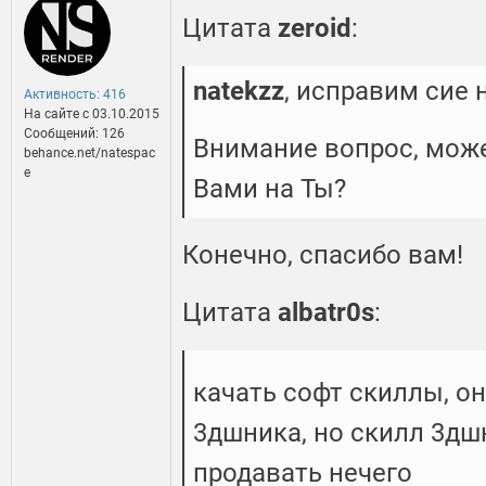
Цитата
zeroid
:
natekzz
, исправим сие н
Активность: 416
На сайте c 03.10.2015
Сообщений: 126
Внимание вопрос, мож
behance.net/natespac
e
Вами на Ты?
Конечно, спасибо вам!
Цитата
albatr0s
:
качать софт скиллы, он
3дшника, но скилл 3дш
продавать нечего