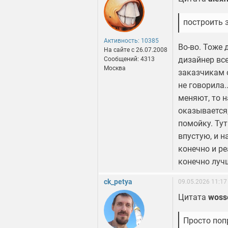
построить 
Активность: 10385
Во-во. Тоже
На сайте c 26.07.2008
дизайнер все
Сообщений: 4313
Москва
заказчикам 
не говорила.
меняют, то 
оказывается,
помойку. Тут
впустую, и 
конечно и р
конечно луч
ck_petya
09.05.2026 11:17
Цитата
woss
Просто поп