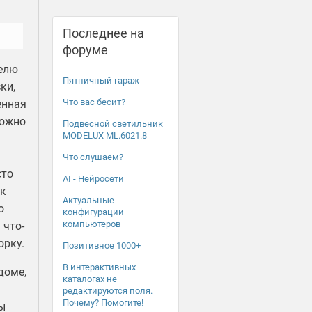
Последнее на
форуме
телю
Пятничный гараж
ки,
Что вас бесит?
енная
можно
Подвесной светильник
MODELUX ML.6021.8
Что слушаем?
сто
AI - Нейросети
ак
Актуальные
о
конфигурации
компьютеров
 что-
орку.
Позитивное 1000+
В интерактивных
доме,
каталогах не
редактируются поля.
Почему? Помогите!
ы