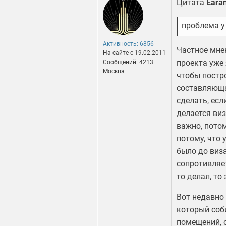
Цитата
Eara
проблема у 
Активность: 6856
Частное мнен
На сайте c 19.02.2011
проекта уже 
Сообщений: 4213
Москва
чтобы постр
составляющая
сделать, есл
делается виз
важно, потом
потому, что 
было до виза
сопротивляет
то делал, то
Вот недавно 
который соб
помещений, с