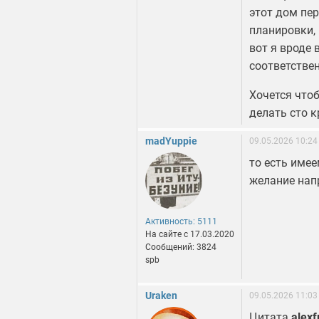
этот дом пер
планировки, 
вот я вроде 
соответствен
Хочется чтоб
делать сто к
madYuppie
09.05.2026 10:24
то есть имее
желание нап
Активность: 5111
На сайте c 17.03.2020
Сообщений: 3824
spb
Uraken
09.05.2026 11:03
Цитата
alex