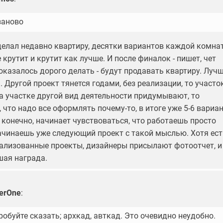
заново
 делал недавно квартиру, десятки вариантов каждой комна
 крутит и крутит как лучше. И после финалок - пишет, чет
оказалось дорого делать - будут продавать квартиру. Луч
.. Другой проект тянется годами, без реализации, то участо
на участке другой вид деятельности придумывают, то
 что надо все оформлять почему-то, в итоге уже 5-6 вариа
 конечно, начинает чувствоваться, что работаешь просто
начинаешь уже следующий проект с такой мыслью. Хотя ест
еализованные проекты, дизайнеры присылают фотоотчет, и
шая награда.
erOne
:
робуйте сказать; архкад, авткад. Это очевидно неудобно.