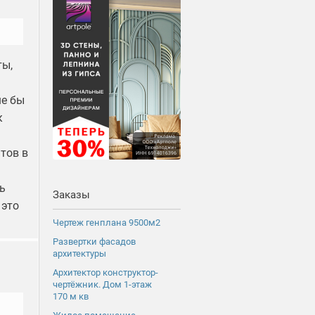
ты,
ше бы
к
нтов в
ь
Заказы
 это
Чертеж генплана 9500м2
Развертки фасадов
архитектуры
Архитектор конструктор-
чертёжник. Дом 1-этаж
170 м кв