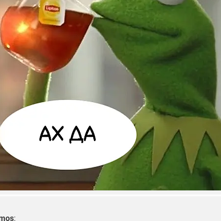
fmos
: