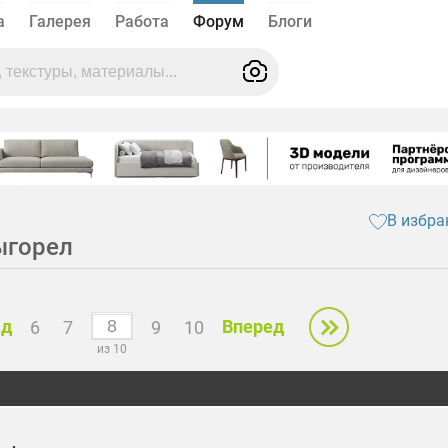
а
Галерея
Работа
Форум
Блоги
В избра
ыгорел
ад
Вперед
6
7
9
10
из 10