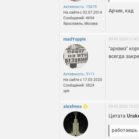
Активность: 15679
Арчик, кад
На сайте c 02.07.2014
Сообщений: 4694
Ярославль, Москва
madYuppie
09.05.2026 11:42
"архвиз" кор
всегда закр
Активность: 5111
На сайте c 17.03.2020
Сообщений: 3824
spb
alexfmos
09.05.2026 13:22
Цитата
Urak
работаешь 