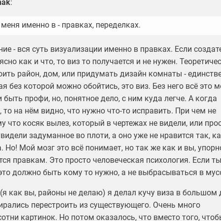
nak
:
меня именно в - правках, переделках.
ие - вся суть визуализации именно в правках. Если созда
ясно как и что, то виз то получается и не нужен. Теоретичес
оить район, дом, или придумать дизайн комнаты - единств
 без которой можно обойтись, это виз. Без него всё это 
и быть профи, но, понятное дело, с ним куда легче. А когда
, то на нём видно, что нужно что-то исправить. При чем не
у что косяк вылез, который в чертежах не видели, или про
увидели задуманное во плоти, а оно уже не нравится так, к
. Но! Мой мозг это всё понимает, но так же как и вы, упорн
ся правкам. Это просто человеческая психология. Если ты
 это должно быть кому то нужно, а не выбрасываться в мус
(я как вы, районы не делаю) я делал кучу виза в большом 
ирались перестроить из существующего. Очень много
отни картинок. Но потом оказалось, что вместо того, чтоб