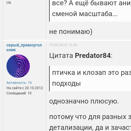
все? А ещё бывают ан
UA
сменой масштаба...
не понимаю)
серый_прямоугол
19.06.2019 12:44
ьник
Цитата
Predator84
:
птичка и клозап это ра
подходы
Активность: 16
На сайте c 20.10.2012
Сообщений: 10
однозначно плюсую.
потому что для разных 
детализации, да и зача