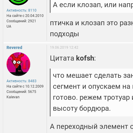
А если клозап, или на
Активность: 8110
На сайте c 20.04.2010
птичка и клозап это ра
Сообщений: 2921
UA
подходы
Revered
19.06.2019 12:42
Цитата
kofsh
:
что мешает сделать з
Активность: 8483
сегмент и опускаем на
На сайте c 10.12.2009
Сообщений: 5675
готово. режем тротуар 
Kalevan
высоту бордюра.
А переходный элемент с