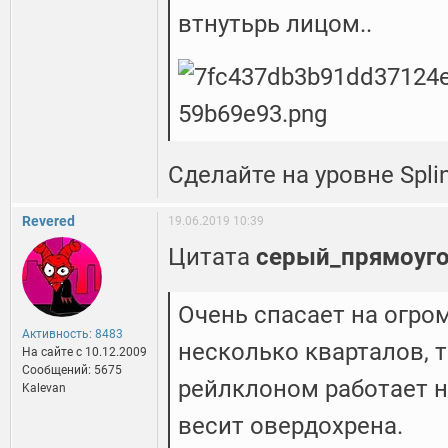
втнутьрь лицом..
Сделайте на уровне Spli
Revered
19.06.2019 10:39
Цитата
серый_прямоуг
Очень спасает на огро
Активность: 8483
несколько кварталов, т
На сайте c 10.12.2009
Сообщений: 5675
рейлклоном работает н
Kalevan
весит овердохрена.