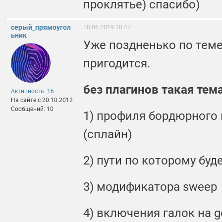
проклятье) спасибо)
серый_прямоугол
18.06.2019 18:42
ьник
Уже поздненько по теме
пригодится.
без плагинов такая тем
Активность: 16
На сайте c 20.10.2012
Сообщений: 10
1) профиля бордюрного
(сплайн)
2) пути по которому бу
3) модификатора sweep
4) включения галок на g