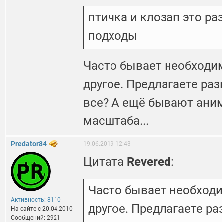
птичка и клозап это ра
подходы
Часто бывает необходим
другое. Предлагаете ра
все? А ещё бывают ани
масштаба...
Predator84
19.06.2019 12:43
Цитата
Revered
:
Часто бывает необходи
Активность: 8110
другое. Предлагаете р
На сайте c 20.04.2010
Сообщений: 2921