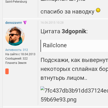
Saint-Petersburg
спасибо за наводку
denozavrrr
16.06.2015 10:28
Цитата
3dgopnik
:
Railclone
Активность: 312
На сайте c 18.04.2013
Подскажи, как вывернут
Сообщений: 322
Планета Земля
некоторых сплайнах бо
втнутьрь лицом..