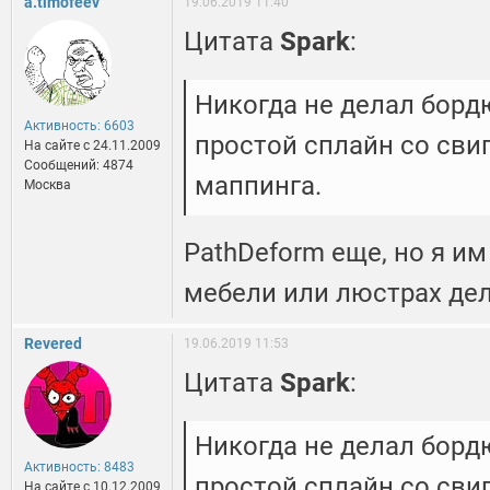
a.timofeev
19.06.2019 11:40
Цитата
Spark
:
Никогда не делал борд
Активность: 6603
простой сплайн со сви
На сайте c 24.11.2009
Сообщений: 4874
маппинга.
Москва
PathDeform еще, но я им
мебели или люстрах де
Revered
19.06.2019 11:53
Цитата
Spark
:
Никогда не делал борд
Активность: 8483
простой сплайн со сви
На сайте c 10.12.2009