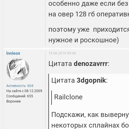
особенно даже если без
на овер 128 гб оператив
поэтому уже приходится
нужное и роскошное)
lnnleon
19.06.2019 09:40
Цитата
denozavrrr
:
Цитата
3dgopnik
:
Активность: 604
На сайте c 08.12.2009
Railclone
Сообщений: 655
Воронеж
Подскажи, как вывернут
некоторых сплайнах бо