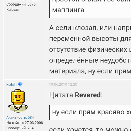
Сообщений: 5675
маппинга
Kalevan
А если клозап, или нап
переменной высоты для
отсутствие физических 
определённые неудобст
материала, ну если прям
kofsh
19.06.2019 12:20
Цитата
Revered
:
ну если прям красяво х
Активность: 584
На сайте c 27.03.2008
если хочется, то можно
Сообщений: 704