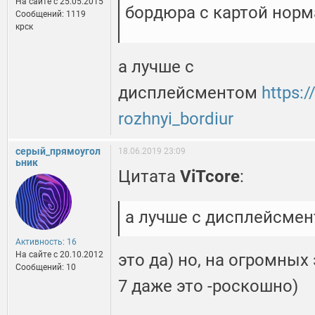
На сайте c 25.05.2015
бордюра с картой нор
Сообщений: 1119
крск
а лучше с
дисплейсментом
https:
rozhnyi_bordiur
серый_прямоугол
18.06.2019 23:09
ьник
Цитата
ViTcore
:
а лучше с дисплейсме
Активность: 16
На сайте c 20.10.2012
это да) но, на огромных
Сообщений: 10
7 даже это -роскошно)