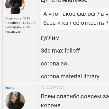
А что такое фалоф ? а ч
Активность: 3988
база и как её открыть ?
На сайте c 06.05.2014
Сообщений: 4558
Краснодар
гуглим
3ds max falloff
corona ao
corona material library
kseha
16.12.2019 20:01
Всем спасибо,совсем за
короне