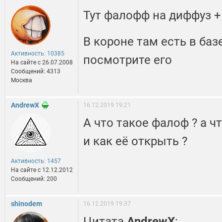
Тут фалофф на диффуз +
В короне там есть в баз
Активность: 10385
посмотрите его
На сайте c 26.07.2008
Сообщений: 4313
Москва
AndrewX
16.12.2019 19:21
А что такое фалоф ? а чт
и как её открыть ?
Активность: 1457
На сайте c 12.12.2012
Сообщений: 200
shinodem
16.12.2019 19:37
Цитата
AndrewX
: