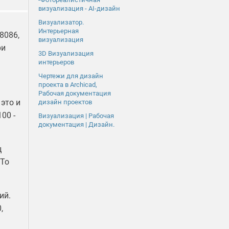
визуализация - AI-дизайн
Визуализатор.
Интерьерная
8086,
визуализация
ри
3D Визуализация
интерьеров
Чертежи для дизайн
проекта в Archicad,
Рабочая документация
это и
дизайн проектов
00 -
Визуализация | Рабочая
документация | Дизайн.
ц
 То
ий.
,