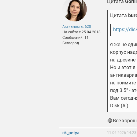
Цитата
Goril
Цитата
bur
Активность: 628
https://di
На сайте c 25.04.2018
Сообщений: 11
Белгород
я же не оди
корпус над
на дрезине
Но и этот я
антиквариа
не поймите
под 3.5" - 
Вам сегодн
Disk (A:)
😂Все хорош
ck_petya
11.06.2026 14:23