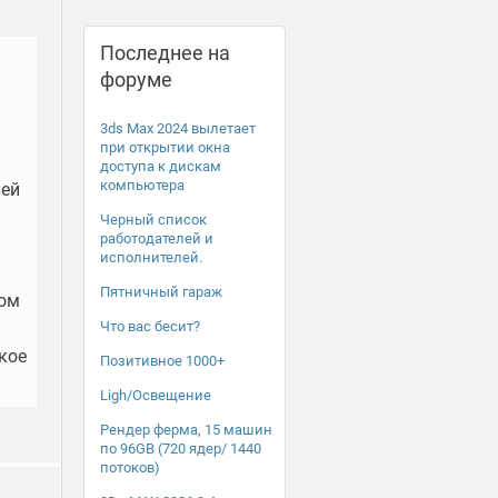
Последнее на
форуме
3ds Max 2024 вылетает
при открытии окна
доступа к дискам
компьютера
лей
Черный список
работодателей и
исполнителей.
Пятничный гараж
том
Что вас бесит?
кое
Позитивное 1000+
Ligh/Освещение
Рендер ферма, 15 машин
по 96GB (720 ядер/ 1440
потоков)