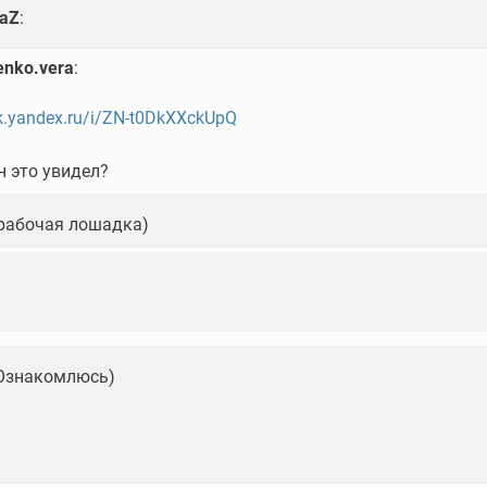
laZ
:
enko.vera
:
sk.yandex.ru/i/ZN-t0DkXXckUpQ
н это увидел?
 рабочая лошадка)
Ознакомлюсь)