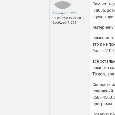
Сам вот нед
i78086, ров
Активность: 234
сцене. (при
На сайте c 19.04.2019
Сообщений: 794
Материнку 
поменял та
это и не п
более 4100 
всё остальн
намного хол
То есть зря
Скорость р
поколений.
3500-4500,
программ.
Советую по