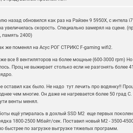
лю назад обновился как раз на Райзен 9 5950Х, с интела i7
за увеличилась скорость. Специально замерял на сцене. (п
, память 2400)
к же поменял на Асус РОГ СТРИКС F-gaming wifi2.
же все 8 вентиляторов на более мощные (600-3000 rpm) Но 
ось. Проц не выжирает столько если не разгонять более 41
 ядро.
е оставил как было. Не надо тут лечить про водянку!! Про
днее чем многие. Он даже не нагревается более 50 град С.
сути венты менял.
боты ещё упиралась в дохлый SSD M2 еще первых поколен
ядка 1800-2500 Мбайт/сек. Поставил новый М2 - 3500-4500
ло быстрее по загрузке выгрузке тяжелых программ.