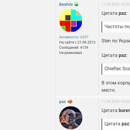
Bestviz
11.06.2026 14:26
Цитата
paz
:
Частоты по
Активность: 6207
Sten по Укра
На сайте c 21.08.2013
Сообщений: 4139
Не резиновая
Цитата
paz
:
Chieftec Sc
В этом корпу
место.
paz
11.06.2026 14:34
Цитата
bure
Цитата
paz