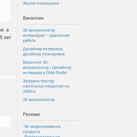
Жилое помещение
Вакансии
я. а
3D-визуализатор
интерьеров — удалённая
5 лет
работа
Дизайнер интерьера,
дизайнер планировок
Вакансия: 3D-
визуализатор / Дизайнер
интерьера в OMA Studio
Загрузка текстур
напольных покрытий на
3ddd.ru
3D визуализатор
Резюме
-3D-моделирование
продукта
-Фотореалистичная