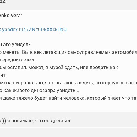
laZ
:
enko.vera
:
sk.yandex.ru/i/ZN-t0DkXXckUpQ
н это увидел?
о менять. Вы в век летающих самоуправляемых автомоби
 передвигаетесь.
 бы оставил. может, в музей сдать, или продать как
нт.
 меня неправильно, я не пытаюсь задеть, но корпус со сло
это как живого динозавра увидеть...
я даже тяжело будет найти человека, который знает что та
о)) я понимаю, что он древний