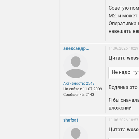
Советую пом
М2. и может 
Оперативка н
навешать ве
александр...
11.06.2026 18:29
Цитата
woss
Не надо тут
Активность: 2543
Водянка это
На сайте c 11.07.2009
Сообщений: 2143
Я бы сначал
вложений
shafxat
11.06.2026 18:57
Цитата
woss