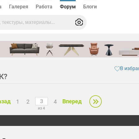
а
Галерея
Работа
Форум
Блоги
В избра
К?
азад
Вперед
1
2
4
из 4