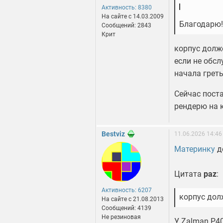
Активность: 8380
На сайте c 14.03.2009
Благодарю
Сообщений: 2843
Крит
корпус долже
если не обсл
начала греть
Сейчас поста
рендерю на к
Bestviz
11.06.2026 14:46
Материнку
де
Цитата
paz
:
Активность: 6207
корпус дол
На сайте c 21.08.2013
Сообщений: 4139
Не резиновая
У Zalman P40