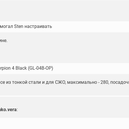
могал Sten настраивать
ине.
orpion 4 Black (GL-04B-OP)
се из тонкой стали и для СЖО, максимально - 280, посадоч
nko.vera
:
: