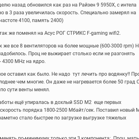
елю назад обновился как раз на Райзен 9 5950Х, с интела
но в 3 раза увеличилась скорость. Специально замерял на
 частоте 4100, память 2400)
так же поменял на Асус РОГ СТРИКС F-gaming wifi2.
к же все 8 вентиляторов на более мощные (600-3000 rpm) Н
онадобилось. Проц не выжирает столько если не разгонять
- 4300 MHz на ядро.
ое оставил как было. Не надо тут лечить про водянку!! Пр
однее чем многие. Он даже не нагревается более 50 град С
 по сути венты менял.
аботы ещё упиралась в дохлый SSD M2 еще первых
 скорость порядка 1800-2500 Мбайт/сек. Поставил новый М
 заметно стало быстрее по загрузке выгрузке тяжелых
менять по-минимуму только эти 3 компонента: Проц, мать