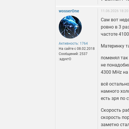
wosserOne
11.06.2026 18:20
Сам вот неде
ровно в 3 ра
частоте 4100
Активность: 1764
Материнку та
На сайте c 08.02.2018
Сообщений: 2537
поменял так 
:адуктО
не понадобил
4300 MHz на
всё остально
намного холо
есть зря по 
Скорость ра
скорость пор
заметно ста