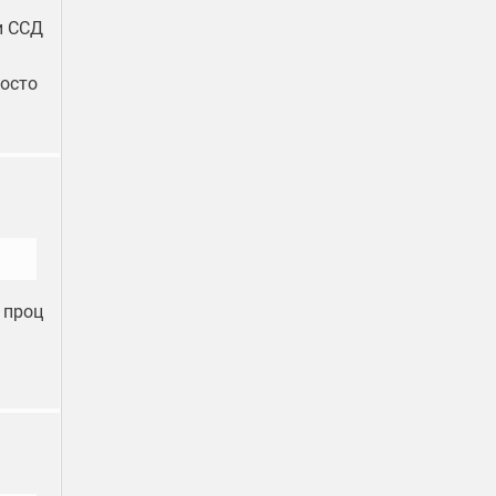
и ССД
росто
а проц