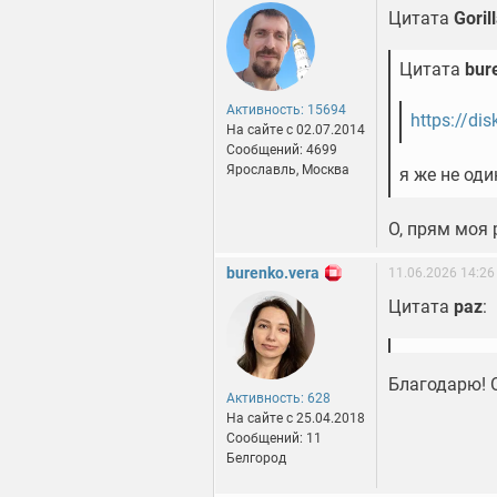
Цитата
Goril
Цитата
bur
Активность: 15694
https://di
На сайте c 02.07.2014
Сообщений: 4699
Ярославль, Москва
я же не оди
О, прям моя
burenko.vera
11.06.2026 14:26
Цитата
paz
:
Благодарю! 
Активность: 628
На сайте c 25.04.2018
Сообщений: 11
Белгород