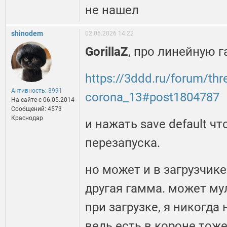
не нашел
shinodem
02.06.2026 14:22
GorillaZ
, про линейную 
https://3ddd.ru/forum/
Активность: 3991
corona_13#post1804787
На сайте c 06.05.2014
Сообщений: 4573
Краснодар
и нажать save default ч
перезапуска.
но может и в загрузчик
другая гамма. может му
при загрузке, я никогда
ведь есть в короне тоже