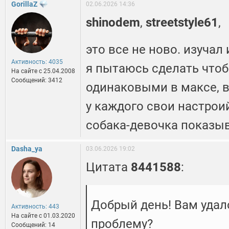
GorillaZ
02.06.2026 14:36
shinodem
,
streetstyle61
,
это все не ново. изучал 
Активность: 4035
я пытаюсь сделать чтоб
На сайте c 25.04.2008
Сообщений: 3412
одинаковыми в максе, в
у каждого свои настроий
собака-девочка показы
Dasha_ya
03.06.2026 19:02
Цитата
8441588
:
Добрый день! Вам удал
Активность: 443
На сайте c 01.03.2020
проблему?
Сообщений: 14