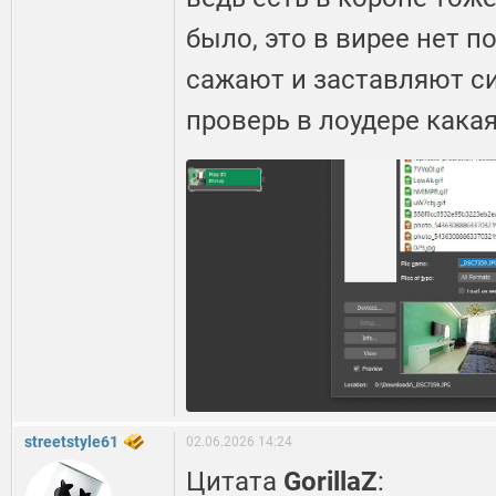
было, это в вирее нет п
сажают и заставляют си
проверь в лоудере кака
streetstyle61
02.06.2026 14:24
Цитата
GorillaZ
: