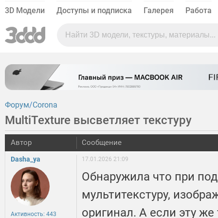
3D Модели
Доступы и подписка
Галерея
Работа
Форум
Corona
MultiTexture высветляет текстуру
Автор
Сообщение
Dasha_ya
17.01.2026 21:09
Обнаружила что при под
мультитекстуру, изобра
оригинал. А если эту же
Активность: 443