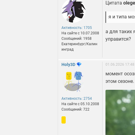
Цитата
oleg
я и типа мо
Активность: 1705
а для таких
На сайте c 10.07.2008
управится?
Сообщений: 1958
Екатеринбург/Калин
инград
Holy3D
01.06.2026 17:48
момент осоз
этом сезоне.
Активность: 2754
На сайте c 05.10.2008
Сообщений: 722