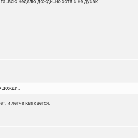
 ага..всю неделю дожди..но хотя б не дубак
:
 дожди..
ет, и легче квакается.