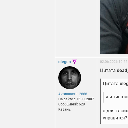
olegen
02.06.2026 10:22
Цитата
dead_
Цитата
ole
Активность: 2868
я и типа 
На сайте c 15.11.2007
Сообщений: 628
Казань.
а для таки
управится?