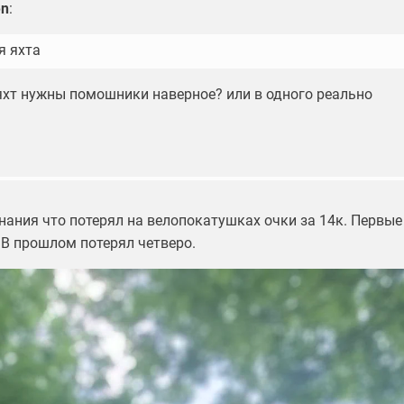
en
:
я яхта
 яхт нужны помошники наверное? или в одного реально
нания что потерял на велопокатушках очки за 14к. Первые
 В прошлом потерял четверо.