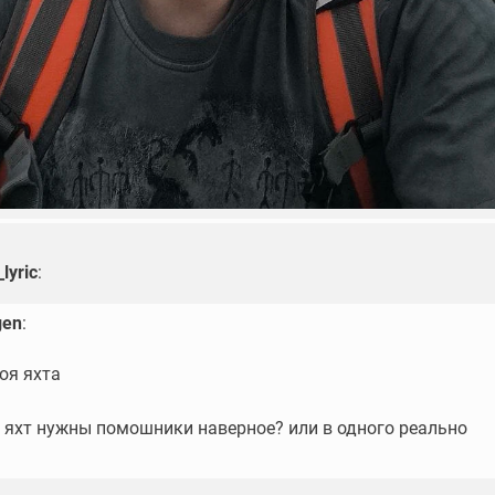
lyric
:
gen
:
моя яхта
х яхт нужны помошники наверное? или в одного реально