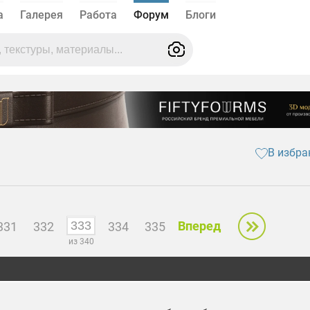
а
Галерея
Работа
Форум
Блоги
В избра
Вперед
331
332
334
335
из 340