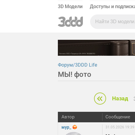
3D Модели
Доступы и подписк
Форум
3DDD Life
МЫ! фото
Назад
Автор
Сообщение
мур_
31.05.2026 19:39