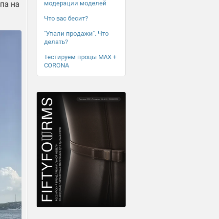
модерации моделей
ипа на
Что вас бесит?
"Упали продажи". Что
делать?
Тестируем процы MAX +
CORONA