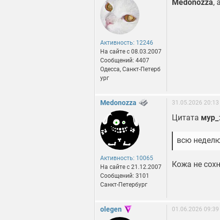
Medonozza
,
Активность: 12246
На сайте c 08.03.2007
Сообщений: 4407
Одесса, Санкт-Петерб
ург
Medonozza
31.05.2026 20:13
Цитата
мур_
всю неделю
Активность: 10065
Кожа не сохн
На сайте c 21.12.2007
Сообщений: 3101
Санкт-Петербург
olegen
01.06.2026 09:39