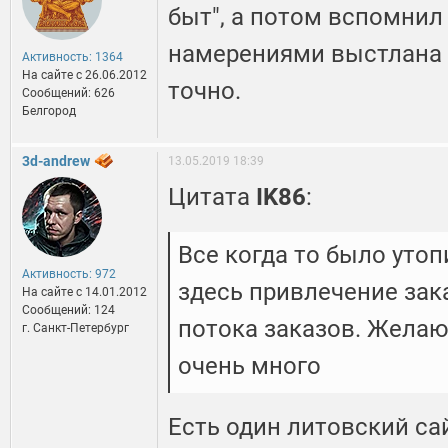
быт", а потом вспомнил
намерениями выстлана до
Активность: 1364
На сайте c 26.06.2012
точно.
Сообщений: 626
Белгород
3d-andrew
13.05.2019 18:39
Цитата
IK86
:
Все когда то было утоп
Активность: 972
здесь привлечение зак
На сайте c 14.01.2012
Сообщений: 124
потока заказов. Жела
г. Санкт-Петербург
очень много
Есть один литовский са