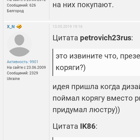
на них покупают.
Сообщений: 626
Белгород
X_N
13.05.2019 19:16
Цитата
petrovich23rus
:
это извините что, пре
Активность: 9901
коряги?)
На сайте c 23.06.2009
Сообщений: 2329
Ukraine
идея пришла когда диза
поймал корягу вместо 
придумал люстру))
Цитата
IK86
: