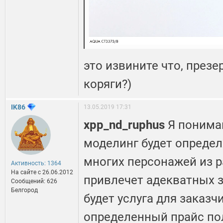
это извините что, през
коряги?)
IK86
13.05.2019 17:31
xpp_nd_ruphus
Я понима
моделинг будет определ
многих персонажей из р
Активность: 1364
На сайте c 26.06.2012
привлечет адекватных з
Сообщений: 626
Белгород
будет услуга для заказч
определенный прайс по