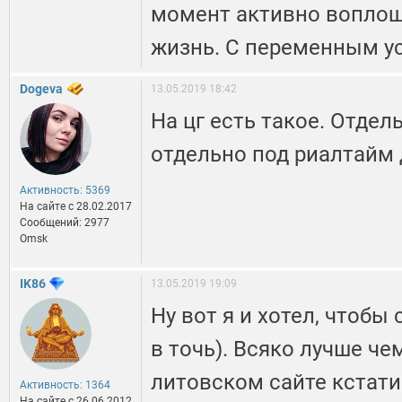
момент активно воплощ
жизнь. С переменным у
Dogeva
13.05.2019 18:42
На цг есть такое. Отдел
отдельно под риалтайм
Активность: 5369
На сайте c 28.02.2017
Сообщений: 2977
Omsk
IK86
13.05.2019 19:09
Ну вот я и хотел, чтобы
в точь). Всяко лучше че
литовском сайте кстати
Активность: 1364
На сайте c 26.06.2012