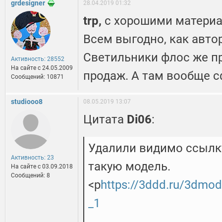
grdesigner
28.04.2019 01:32
trp,
с хорошими материал
Всем выгодно, как автору
Светильники флос же пр
Активность: 28552
На сайте c 24.05.2009
продаж. А там вообще с
Сообщений: 10871
studiooo8
08.05.2019 13:07
Цитата
Di06
:
Удалили видимо ссылку
Активность: 23
такую модель.
На сайте c 03.09.2018
Сообщений: 8
<p
https://3ddd.ru/3dmode
_1