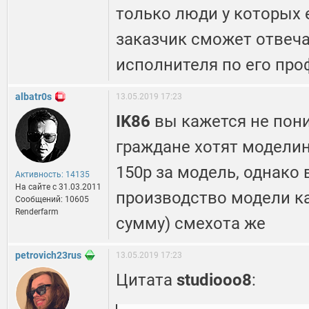
только люди у которых 
заказчик сможет отвеча
исполнителя по его про
albatr0s
13.05.2019 17:23
IK86
вы кажется не пон
граждане хотят моделин
150р за модель, однако
Активность: 14135
На сайте c 31.03.2011
производство модели к
Сообщений: 10605
Renderfarm
сумму) смехота же
petrovich23rus
13.05.2019 17:23
Цитата
studiooo8
: