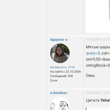
Agapova
10.02.2021 15:10
Мятые шары 
query=&
;cat
orm%5D=&sear
ortingBlock=
Активность: 3169
На сайте c 25.10.2009
Омы.
Сообщений: 998
Сочи
a.timofeev
10.02.2021 15:13
Цитата
Yeha