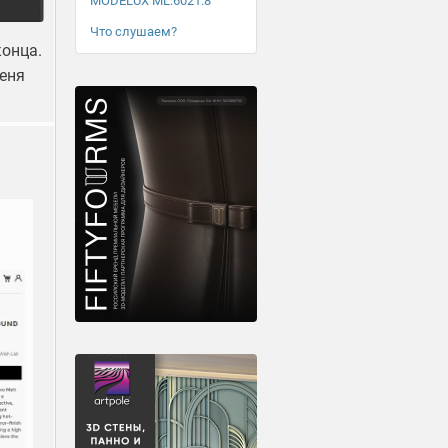
MODELUX ML.6021.8
Что слушаем?
конца.
меня
.