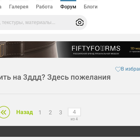
а
Галерея
Работа
Форум
Блоги
В избра
ить на 3ддд? Здесь пожелания
Назад
1
2
3
из 4