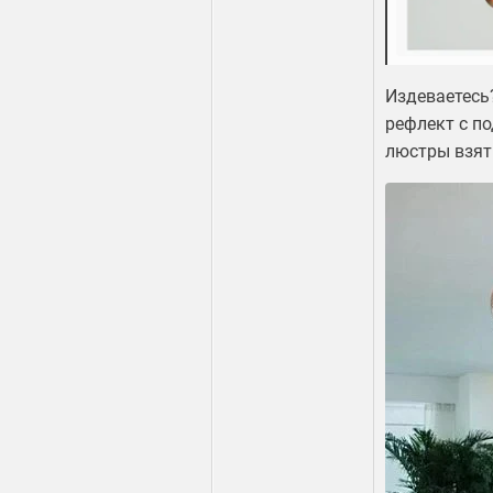
Издеваетесь
рефлект с п
люстры взят