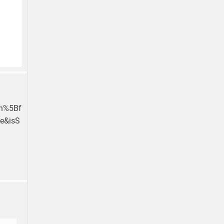
ch%5Bf
e&isS