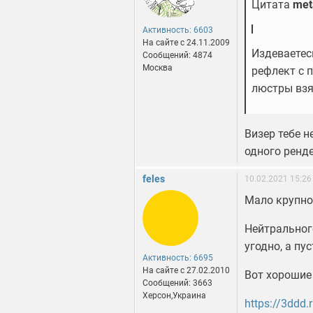
Цитата
met
Активность: 6603
На сайте c 24.11.2009
Издеваетес
Сообщений: 4874
Москва
рефлект с 
люстры взя
Визер тебе н
одного ренд
feles
10.02.2021 15:26
Мало крупно
Нейтральног
угодно, а пу
Активность: 6695
На сайте c 27.02.2010
Вот хорошие
Сообщений: 3663
Херсон,Украина
https://3ddd