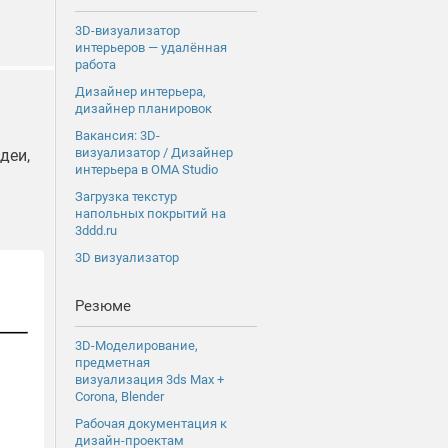
3D-визуализатор
интерьеров — удалённая
работа
Дизайнер интерьера,
дизайнер планировок
Вакансия: 3D-
визуализатор / Дизайнер
деи,
интерьера в OMA Studio
Загрузка текстур
напольных покрытий на
3ddd.ru
3D визуализатор
Резюме
3D-Моделирование,
предметная
визуализация 3ds Max +
Corona, Blender
Рабочая документация к
дизайн-проектам