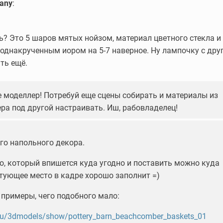
any
:
ь? Это 5 шаров мятых нойзом, материал цветного стекла и
поднакрученным иором на 5-7 наверное. Ну лампочку с дру
ть ещё.
е моделлер! Потребуй еще сцены собирать и материалы из
ера под другой настраивать. Иш, рабовладелец!
го напольного декора.
о, который впишется куда угодно и поставить можно куда
стующее место в кадре хорошо заполнит =)
 примеры, чего подобного мало:
.ru/3dmodels/show/pottery_barn_beachcomber_baskets_01