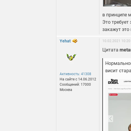
в принципе м
Это требует
закажут это
Yehat
10.02.2021 10:20
Цитата
meta
Нормальной
висит стар
Активность: 41308
На сайте c 14.06.2012
Сообщений: 17000
Москва