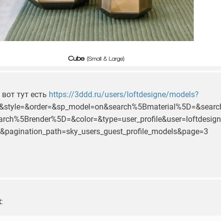
вот тут есть
https://3ddd.ru/users/loftdesigne/models?
=&style=&order=&sp_model=on&search%5Bmaterial%5D=&sear
ch%5Brender%5D=&color=&type=user_profile&user=loftdesign
0&pagination_path=sky_users_guest_profile_models&page=3
t
: