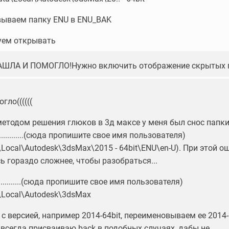
ываем папку ENU в ENU_BAK
уем открывать
АШЛА И ПОМОГЛО!Нужно включить отображение скрытых 
гло((((((
методом решения глюков в 3д максе у меня был снос папк
..............(сюда пропишите свое имя пользователя)
ta\Local\Autodesk\3dsMax\2015 - 64bit\ENU\en-U). При этой о
ь гораздо сложнее, чтобы разобраться...
..............(сюда пропишите свое имя пользователя)
ta\Local\Autodesk\3dsMax
с версией, например 2014-64bit, переименовываем ее 2014-
Я всегда присваиваю back в подобных случаях, дабы не