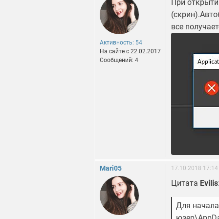
При открыти
(скрин).Авто
все получает
Активность: 54
На сайте c 22.02.2017
Сообщений: 4
Mari05
17.10.2018 17:14
Цитата
Evilis
Для начала
юзер\AppDat