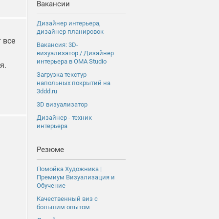
Вакансии
Дизайнер интерьера,
дизайнер планировок
 все
Вакансия: 3D-
визуализатор / Дизайнер
интерьера в OMA Studio
я.
Загрузка текстур
напольных покрытий на
3ddd.ru
3D визуализатор
Дизайнер - техник
интерьера
Резюме
Помойка Художника |
Премиум Визуализация и
Обучение
Качественный виз с
большим опытом