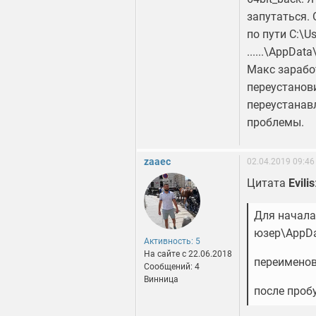
запутаться. 
по пути C:\Us
......\AppDa
Макс заработ
переустанови
переустанавл
проблемы.
zaaec
02.04.2019 09:46
Цитата
Evilis
Для начала
юзер\AppDat
Активность: 5
На сайте c 22.06.2018
переименов
Сообщений: 4
Винница
после проб