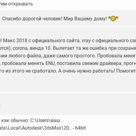
уем открывать
!! Спасибо дорогой человек! Мир Вашему дому!
 Макс 2018 с официального сайта, vray с официального са
ется), corona, винда 10. Вылетает та же ошибка при сохран
нии любого файла, даже самого простого. Пробовала меня
, пробовала менять ENU, поставила свежие драйвера, прог
его из этого не сработало. А очень нужно работать! Помогит
:
 как обычно: C:\Users\ваш
a\Local\Autodesk\3dsMax\20.. - 64bit