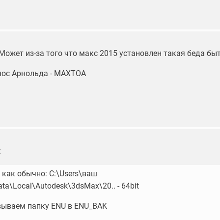
Может из-за того что макс 2015 установлен такая беда бы
нос Арнольда - MAXTOA
:
 как обычно: C:\Users\ваш
a\Local\Autodesk\3dsMax\20.. - 64bit
ываем папку ENU в ENU_BAK