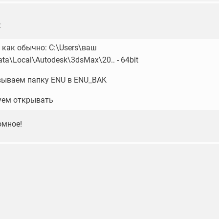
:
 как обычно: C:\Users\ваш
a\Local\Autodesk\3dsMax\20.. - 64bit
ываем папку ENU в ENU_BAK
уем открывать
омное!