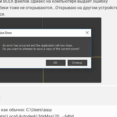
и ВСЕХ файлов 3дмакс на компьютере выдает ошибку
беки тоже не открываются...Открываю на другом устройств
ся.
:
 как обычно: C:\Users\ваш
a\Local\Autodesk\3dsMax\20.. - 64bit