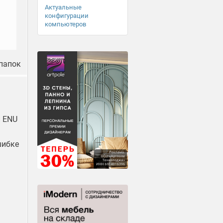
Актуальные
конфигурации
компьютеров
папок
и ENU
шибке