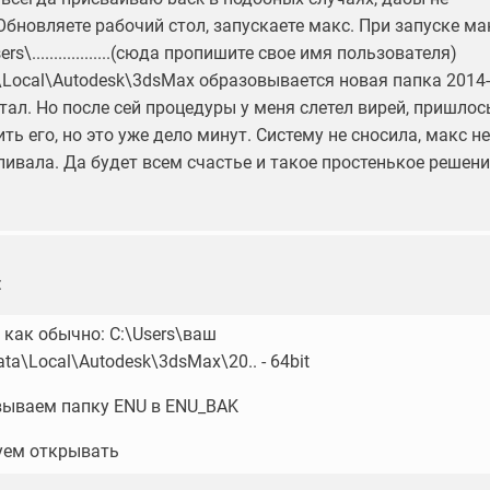
Обновляете рабочий стол, запускаете макс. При запуске ма
ers\..................(сюда пропишите свое имя пользователя)
ta\Local\Autodesk\3dsMax образовывается новая папка 2014-
ал. Но после сей процедуры у меня слетел вирей, пришлос
ть его, но это уже дело минут. Систему не сносила, макс не
ивала. Да будет всем счастье и такое простенькое решени
:
 как обычно: C:\Users\ваш
a\Local\Autodesk\3dsMax\20.. - 64bit
ываем папку ENU в ENU_BAK
уем открывать