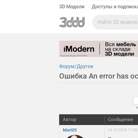
3D Модели
Доступы и подписк
Форум
Другое
Ошибка An error has occ
и
Автор
Сообщение
Mari05
16.10.2018 11:36