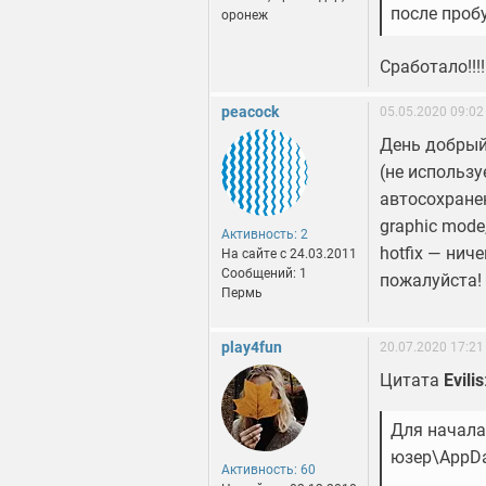
после проб
оронеж
Сработало!!
peacock
05.05.2020 09:02
День добрый!
(не использу
автосохране
graphic mode
Активность: 2
hotfix — нич
На сайте c 24.03.2011
Сообщений: 1
пожалуйста!
Пермь
play4fun
20.07.2020 17:21
Цитата
Evilis
Для начала
юзер\AppDat
Активность: 60