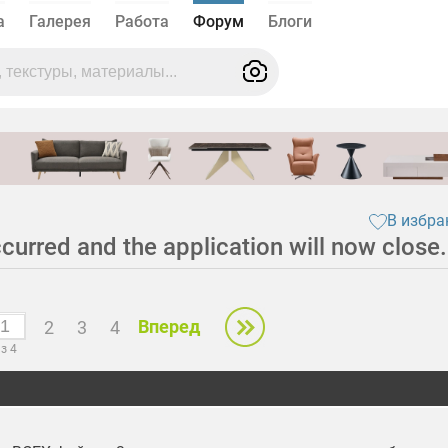
а
Галерея
Работа
Форум
Блоги
В избра
urred and the application will now close.
Вперед
2
3
4
з 4