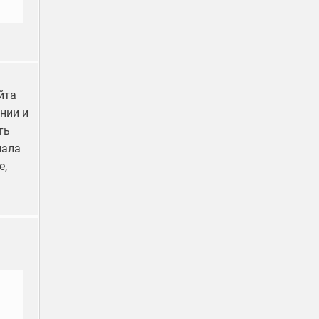
йта
ении и
ть
нала
е,