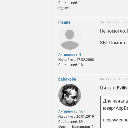
Сообщений: 1
Одесса
insane
26.10.2019 08:09
Не помогло. 
ЗЫ. Помог с
Активность: 4
На сайте c 17.02.2008
Сообщений: 18
babakoba
04.03.2020 19:31
Цитата
Evilis
Для начала
юзер\AppDat
Активность: 567
На сайте c 20.01.2019
переименов
Сообщений: 89
Москва, Краснодар, В