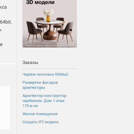
кса
64bit.
ь
е
Заказы
Чертеж генплана 9500м2
Развертки фасадов
архитектуры
Архитектор конструктор-
чертёжник. Дом 1-этаж
170 м кв
Жилое помещение
Создать IFC модель