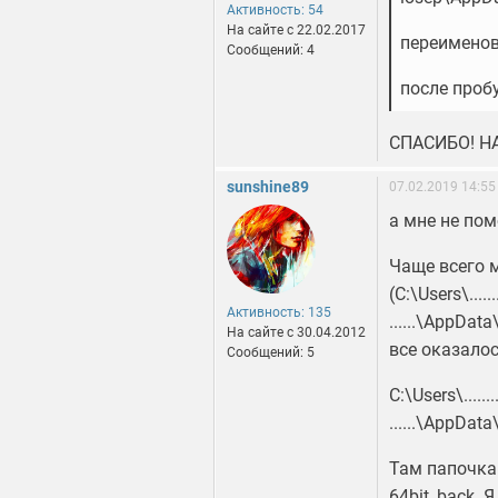
Активность: 54
На сайте c 22.02.2017
переименов
Сообщений: 4
после проб
СПАСИБО! Н
sunshine89
07.02.2019 14:55
а мне не помо
Чаще всего 
(C:\Users\....
Активность: 135
......\AppDa
На сайте c 30.04.2012
все оказалос
Сообщений: 5
C:\Users\....
......\AppDa
Там папочка 
64bit_back. 