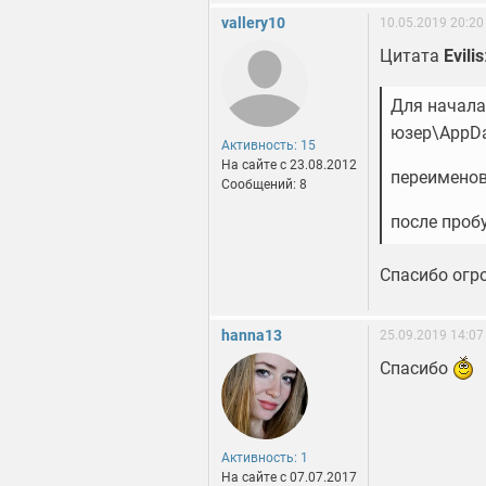
vallery10
10.05.2019 20:20
Цитата
Evilis
Для начала
юзер\AppDat
Активность: 15
На сайте c 23.08.2012
переименов
Сообщений: 8
после проб
Спасибо огр
hanna13
25.09.2019 14:07
Спасибо
Активность: 1
На сайте c 07.07.2017