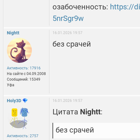
озабоченность:
https://d
5nrSgr9w
Nightt
16.01.2026 19:57
без срачей
Активность: 17916
На сайте c 04.09.2008
Сообщений: 15349
Уфа
Holy3D
16.01.2026 19:57
Цитата
Nightt
:
без срачей
Активность: 2757