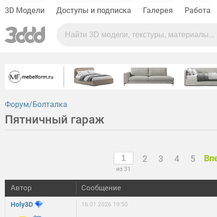
3D Модели
Доступы и подписка
Галерея
Работа
Форум
Болталка
Пятничный гараж
Вп
2
3
4
5
из 31
Автор
Сообщение
Holy3D
16.01.2026 19:50