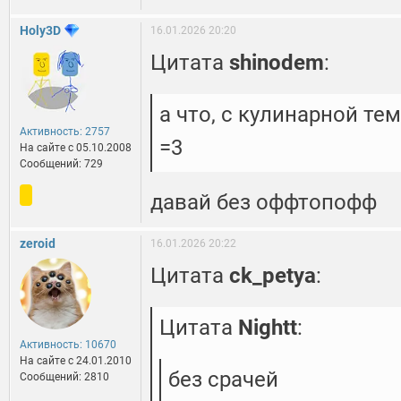
Holy3D
16.01.2026 20:20
Цитата
shinodem
:
а что, с кулинарной т
Активность: 2757
=3
На сайте c 05.10.2008
Сообщений: 729
давай без оффтопофф
zeroid
16.01.2026 20:22
Цитата
ck_petya
:
Цитата
Nightt
:
Активность: 10670
На сайте c 24.01.2010
без срачей
Сообщений: 2810