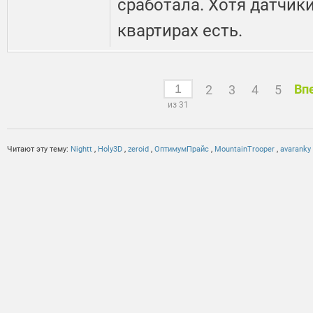
сработала. Хотя датчики
квартирах есть.
Вп
2
3
4
5
из 31
Читают эту тему:
Nightt
,
Holy3D
,
zeroid
,
ОптимумПрайс
,
MountainTrooper
,
avaranky