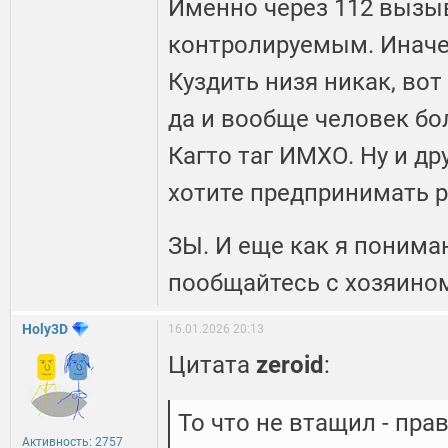
Именно через 112 вызыв
контролируемым. Иначе 
Куздить низя никак, вот
да и вообще человек бо
Кагто таг ИМХО. Ну и др
хотите предпринимать 
ЗЫ. И еще как я понимаю
пообщайтесь с хозяино
Holy3D
16.01.2026 20:13
Цитата
zeroid
:
То что не втащил - пра
Активность: 2757