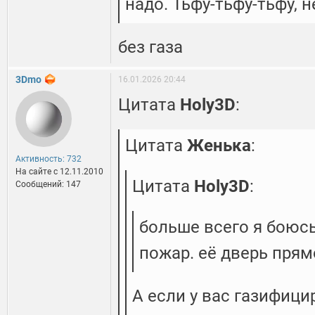
надо. Тьфу-тьфу-тьфу, н
без газа
3Dmo
16.01.2026 20:44
Цитата
Holy3D
:
Цитата
Женька
:
Активность: 732
На сайте c 12.11.2010
Цитата
Holy3D
:
Сообщений: 147
больше всего я боюсь
пожар. её дверь прямо
А если у вас газифиц