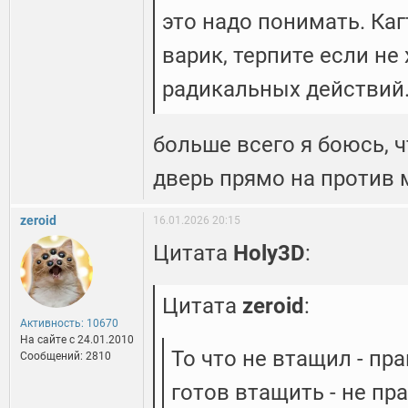
это надо понимать. Каг
варик, терпите если не
радикальных действий
больше всего я боюсь, ч
дверь прямо на против м
zeroid
16.01.2026 20:15
Цитата
Holy3D
:
Цитата
zeroid
:
Активность: 10670
На сайте c 24.01.2010
То что не втащил - пр
Сообщений: 2810
готов втащить - не пр