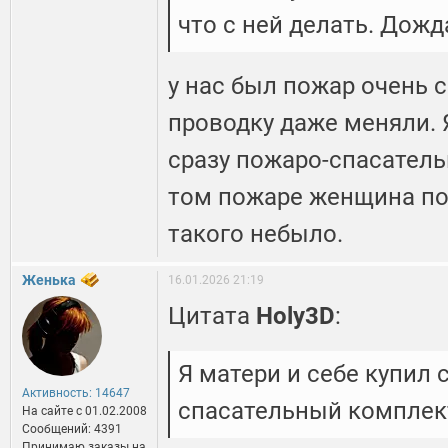
что с ней делать. Дожд
у нас был пожар очень 
проводку даже меняли. 
сразу пожаро-спасатель
том пожаре женщина пог
такого небыло.
Женька
16.01.2026 21:19
Цитата
Holy3D
:
Я матери и себе купил 
Активность: 14647
спасательный комплек
На сайте c 01.02.2008
Сообщений: 4391
Принимаю заказы на