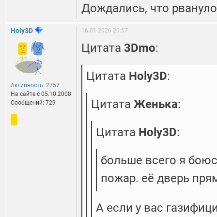
Дождались, что рвануло
Holy3D
16.01.2026 20:57
Цитата
3Dmo
:
Цитата
Holy3D
:
Активность: 2757
На сайте c 05.10.2008
Цитата
Женька
:
Сообщений: 729
Цитата
Holy3D
:
больше всего я боюс
пожар. её дверь прям
А если у вас газифи