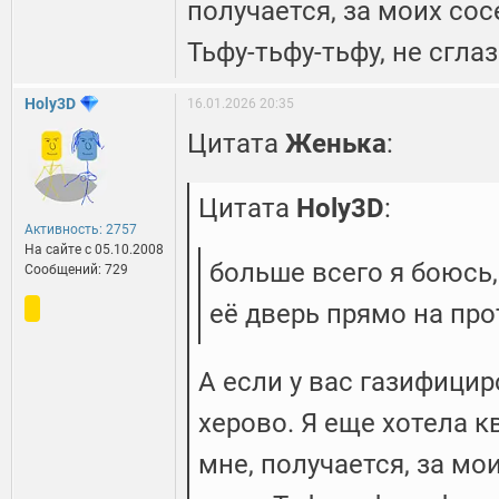
получается, за моих со
Тьфу-тьфу-тьфу, не сгла
Holy3D
16.01.2026 20:35
Цитата
Женька
:
Цитата
Holy3D
:
Активность: 2757
На сайте c 05.10.2008
больше всего я боюсь,
Сообщений: 729
её дверь прямо на про
А если у вас газифици
херово. Я еще хотела к
мне, получается, за мо