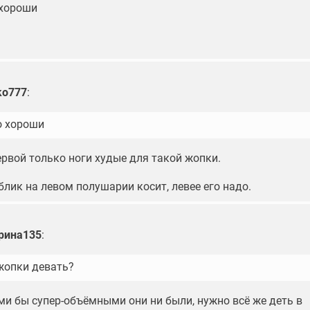
 хороши
ko777
:
о хороши
ервой только ноги худые для такой жопки.
блик на левом полушарии косит, левее его надо.
рина135
:
 жопки девать?
ми бы супер-объёмными они ни были, нужно всё же деть в