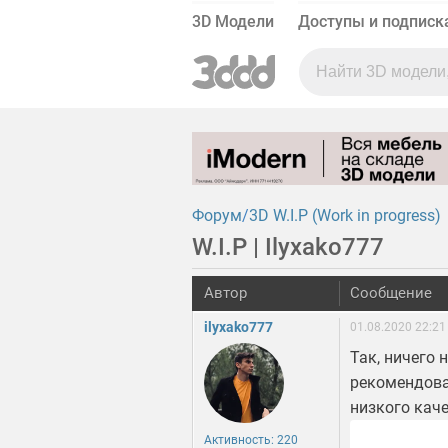
3D Модели
Доступы и подписк
Форум
3D W.I.P (Work in progress)
W.I.P | Ilyxako777
Автор
Сообщение
ilyxako777
01.08.2020 22:21
Так, ничего
рекомендова
низкого каче
Активность: 220