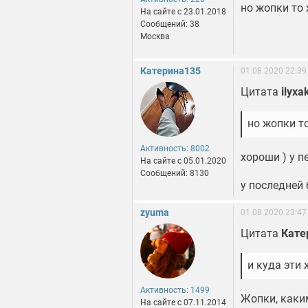
но жопки то
На сайте c 23.01.2018
Сообщений: 38
Москва
Катерина135
01.08.2020 22:39
Цитата
ilyxa
но жопки т
Активность: 8002
хороши ) у п
На сайте c 05.01.2020
Сообщений: 8130
у последней 
zyuma
01.08.2020 23:47
Цитата
Кате
и куда эти
Активность: 1499
Жопки, каки
На сайте c 07.11.2014