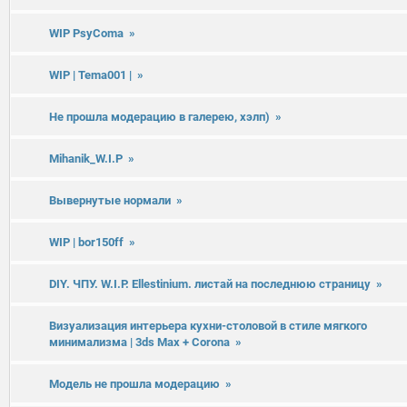
WIP PsyComa
»
WIP | Tema001 |
»
Не прошла модерацию в галерею, хэлп)
»
Mihanik_W.I.P
»
Вывернутые нормали
»
WIP | bor150ff
»
DIY. ЧПУ. W.I.P. Ellestinium. листай на последнюю страницу
»
Визуализация интерьера кухни-столовой в стиле мягкого
минимализма | 3ds Max + Corona
»
Модель не прошла модерацию
»