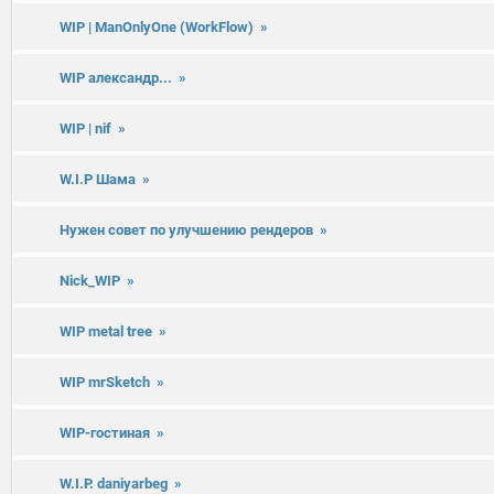
WIP | ManOnlyOne (WorkFlow)
»
WIP александр...
»
WIP | nif
»
W.I.P Шама
»
Нужен совет по улучшению рендеров
»
Nick_WIP
»
WIP metal tree
»
WIP mrSketch
»
WIP-гостиная
»
W.I.P. daniyarbeg
»