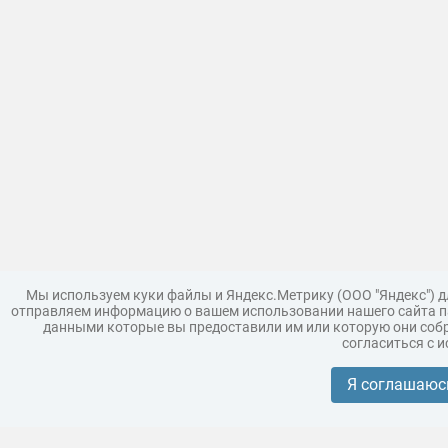
Мы используем куки файлы и Яндекс.Метрику (ООО "Яндекс") 
отправляем информацию о вашем использовании нашего сайта па
данными которые вы предоставили им или которую они собр
согласиться с 
Загрузить модель
Правила
Поддержка
Царь 3D г
Коллекции моделей
Я соглашаюс
Реклама
Корпоративным покупателям
Разместить модели бренда
Политика конфиденциальности
Условия пользования