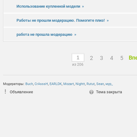
Использование купленной модели
»
Работы не прошли модерацию. Помогите плиз!
»
работа не прошла модерацию
»
Вп
2
3
4
5
из 206
Модераторы:
Buch
,
CrAsssH
,
EARLDK
,
Mozart
,
Nightt
,
Rutut
,
Sean
,
мур_
Объявление
Тема закрыта