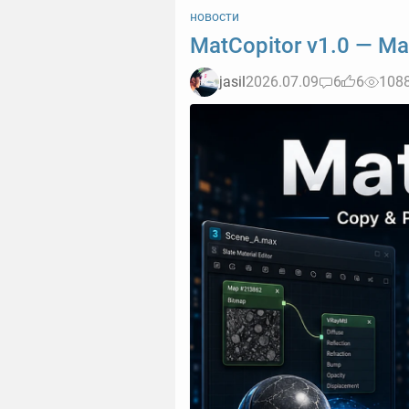
новости
MatCopitor v1.0 — Mat
jasil
2026.07.09
6
6
108