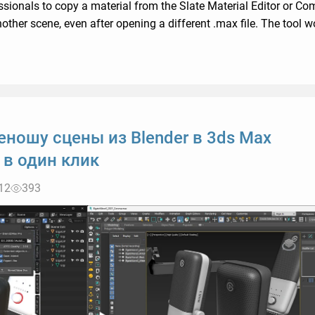
ssionals to copy a material from the Slate Material Editor or C
nother scene, even after opening a different .max file. The tool w
еношу сцены из Blender в 3ds Max
 в один клик
12
393