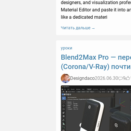
designers, and visualization profe
Material Editor and paste it into a
like a dedicated materi
Читать дальше →
уроки
Blend2Max Pro — пер
(Corona/V-Ray) почти
Designdaco
2026.06.30
9