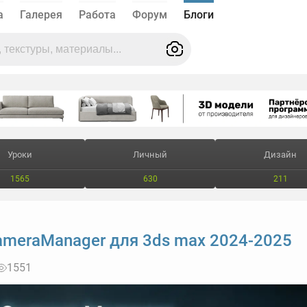
а
Галерея
Работа
Форум
Блоги
Уроки
Личный
Дизайн
1565
630
211
meraManager для 3ds max 2024-2025
1551