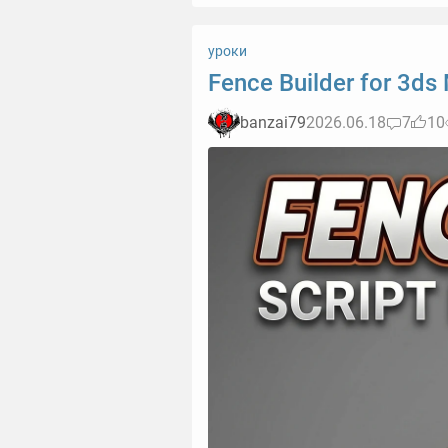
уроки
Fence Builder for 3ds
banzai79
2026.06.18
7
10