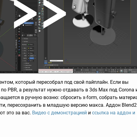
нтом, который пересобрал под свой пайплайн. Если вы
r по PBR, а результат нужно отдавать в 3ds Max под Corona 
ращается в ручную возню: сбросить x-form, собрать матер
ути, пересохранить в младшую версию макса. Аддон Blend
ют это за вас.
Видео с демонстрацией
и
ссылка на аддон и