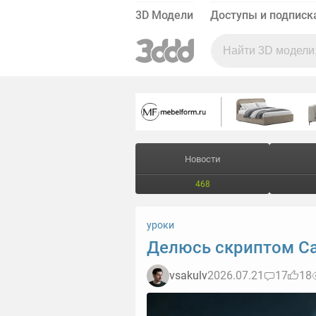
3D Модели
Доступы и подписк
Новости
468
уроки
Делюсь скриптом Ca
vsakulv
2026.07.21
17
18