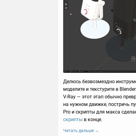
Делюсь безвозмездно инструме
моделите и текстурите в Blende
V-Ray — этот этап обычно прев
на нужном движке, постричь п
Pro и скрипты для макса сдела
скрипты
в конце.
Читать дальше →