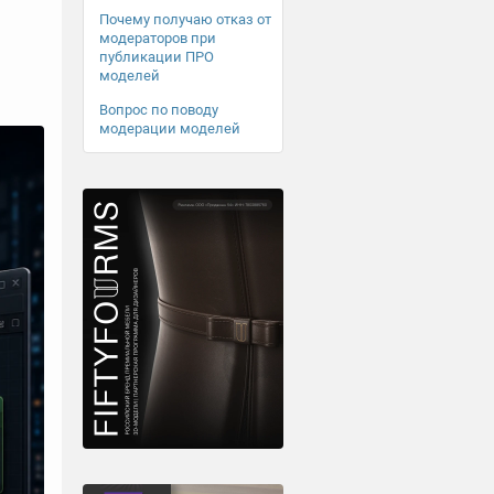
Почему получаю отказ от
модераторов при
публикации ПРО
моделей
Вопрос по поводу
модерации моделей