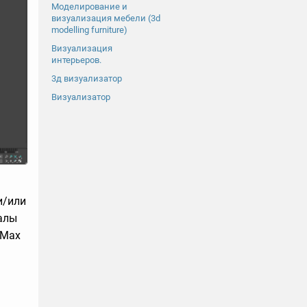
Моделирование и
визуализация мебели (3d
modelling furniture)
Визуализация
интерьеров.
3д визуализатор
Визуализатор
и/или
иалы
2Max