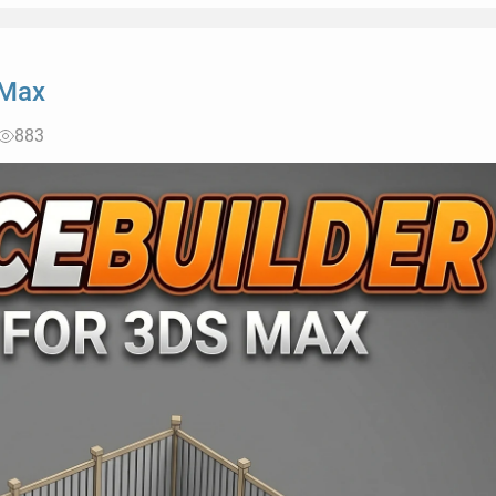
 Max
883