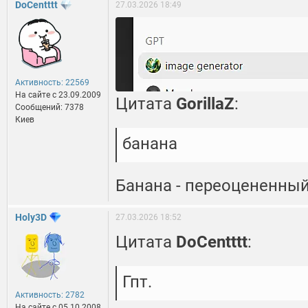
DoCentttt
27.03.2026 18:49
Активность: 22569
На сайте c 23.09.2009
Цитата
GorillaZ
:
Сообщений: 7378
Киев
банана
Банана - переоцененный 
Holy3D
27.03.2026 18:52
Цитата
DoCentttt
:
Гпт.
Активность: 2782
На сайте c 05.10.2008