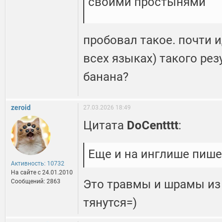
своими простынями
пробовал такое. почти 
всех языках) такого рез
банана?
zeroid
27.03.2026 18:49
Цитата
DoCentttt
:
Еще и на инглише пише
Активность: 10732
На сайте c 24.01.2010
Это травмы и шрамы из
Сообщений: 2863
тянутся=)