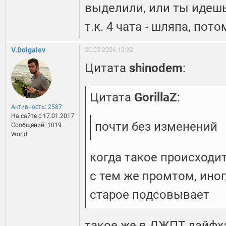
выделили, или ты идешь
т.к. 4 чата - шляпа, пото
V.Dolgalev
30.03.2026 13:32
Цитата
shinodem
:
Цитата
GorillaZ
:
Активность: 2587
На сайте c 17.01.2017
почти без изменений
Сообщений: 1019
World
когда такое происходи
с тем же промтом, иног
старое подсовывает
такое же в ДЖПТ лайфх