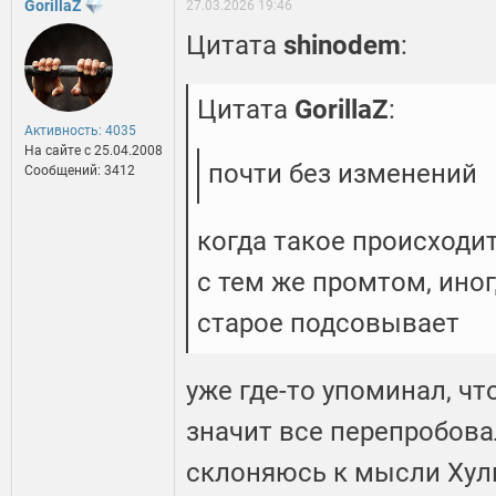
GorillaZ
27.03.2026 19:46
Цитата
shinodem
:
Цитата
GorillaZ
:
Активность: 4035
На сайте c 25.04.2008
почти без изменений
Сообщений: 3412
когда такое происходи
с тем же промтом, иног
старое подсовывает
уже где-то упоминал, что
значит все перепробова
склоняюсь к мысли Хули