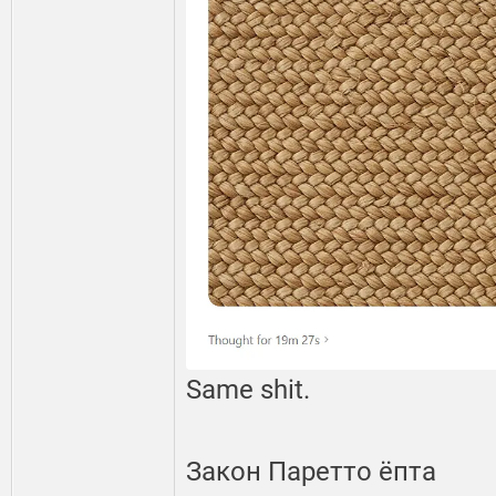
Same shit.
Закон Паретто ёпта