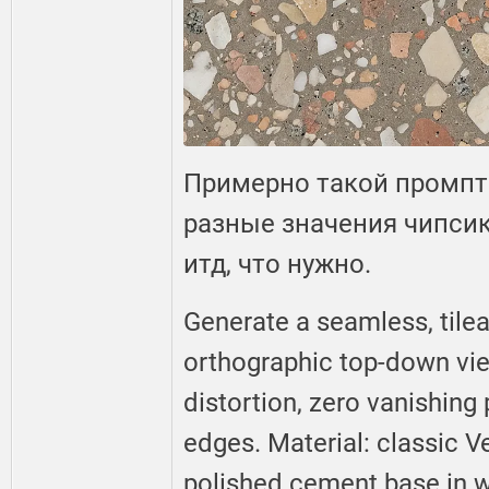
Примерно такой промпт
разные значения чипсик
итд, что нужно.
Generate a seamless, tilea
orthographic top-down vie
distortion, zero vanishing p
edges. Material: classic V
polished cement base in 