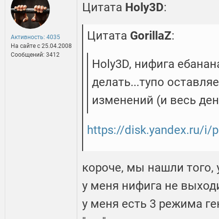
Цитата
Holy3D
:
Цитата
GorillaZ
:
Активность: 4035
На сайте c 25.04.2008
Сообщений: 3412
Holy3D, нифига ебанан
делать...тупо оставля
изменений (и весь ден
https://disk.yandex.ru/i
короче, мы нашли того, 
у меня нифига не выходи
у меня есть 3 режима ген