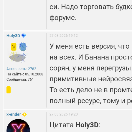
си. Надо торговать будк
форуме.
Holy3D
27.03.2026 19:12
У меня есть версия, чт
на всех. И Банана прост
сорян, у меня перегруз
Активность: 2782
На сайте c 05.10.2008
примитивные нейросвяз
Сообщений: 761
То есть дело не в промте
полный ресурс, тому и 
x-ender
27.03.2026 19:20
Цитата
Holy3D
: