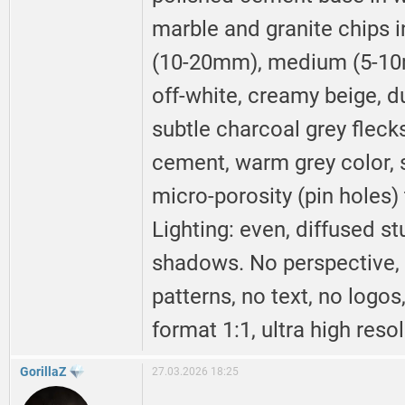
marble and granite chips i
(10-20mm), medium (5-10m
off-white, creamy beige, du
subtle charcoal grey fleck
cement, warm grey color, s
micro-porosity (pin holes) 
Lighting: even, diffused st
shadows. No perspective,
patterns, no text, no logo
format 1:1, ultra high resol
GorillaZ
27.03.2026 18:25