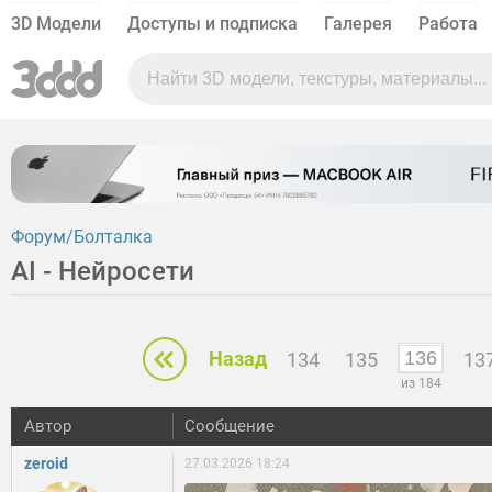
3D Модели
Доступы и подписка
Галерея
Работа
Форум
Болталка
AI - Нейросети
Назад
134
135
13
из 184
Автор
Сообщение
zeroid
27.03.2026 18:24