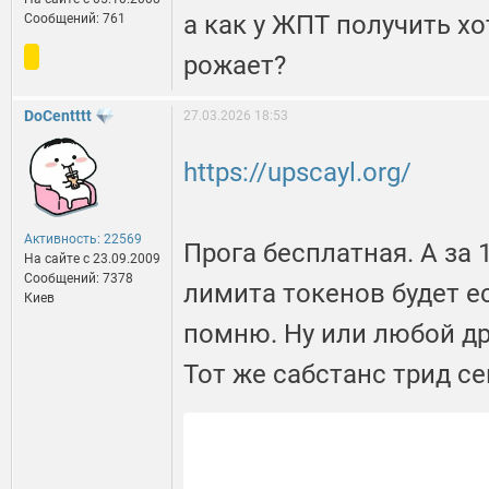
а как у ЖПТ получить хот
Сообщений: 761
рожает?
DoCentttt
27.03.2026 18:53
https://upscayl.org/
Активность: 22569
Прога бесплатная. А за 
На сайте c 23.09.2009
Сообщений: 7378
лимита токенов будет ес
Киев
помню. Ну или любой др
Тот же сабстанс трид с