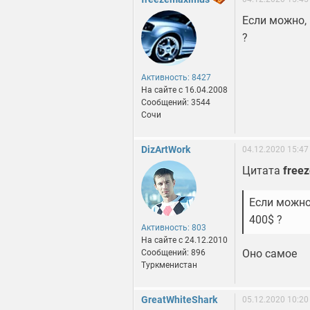
Если можно, 
?
Активность: 8427
На сайте c 16.04.2008
Сообщений: 3544
Сочи
DizArtWork
04.12.2020 15:47
Цитата
free
Если можно
400$ ?
Активность: 803
На сайте c 24.12.2010
Оно самое
Сообщений: 896
Туркменистан
GreatWhiteShark
05.12.2020 10:20