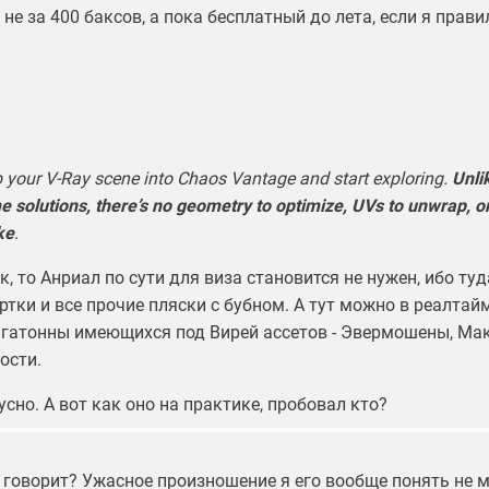
 не за 400 баксов, а пока бесплатный до лета, если я прав
и
 your V-Ray scene into Chaos Vantage and start exploring.
Unli
me solutions, there’s no geometry to optimize, UVs to unwrap, o
ke
.
к, то Анриал по сути для виза становится не нужен, ибо туд
тки и все прочие пляски с бубном. А тут можно в реалтай
игатонны имеющихся под Вирей ассетов - Эвермошены, Мак
ости.
сно. А вот как оно на практике, пробовал кто?
 говорит? Ужасное произношение я его вообще понять не м