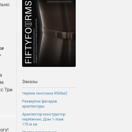
ильно
ke
r
а
Заказы
ме
с Три
Чертеж генплана 9500м2
Развертки фасадов
архитектуры
Архитектор конструктор-
чертёжник. Дом 1-этаж
170 м кв
огу!