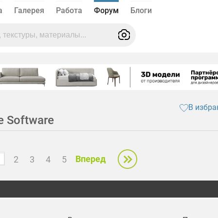
а
Галерея
Работа
Форум
Блоги
В избра
e Software
Вперед
2
3
4
5