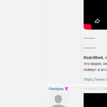
--------
--------
DizArtWork
, 
это видео, о
поймут в его
https://www.
Charlyxxx
02.01.2021 12:04