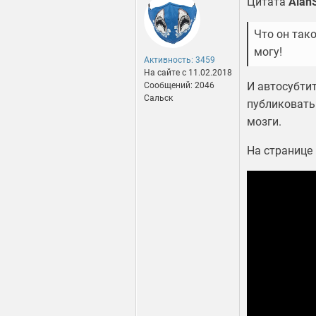
Цитата
Alan
Что он так
могу!
Активность: 3459
На сайте c 11.02.2018
И автосубтит
Сообщений: 2046
Сальск
публиковать 
мозги.
На странице