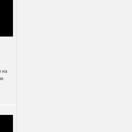
е на
не