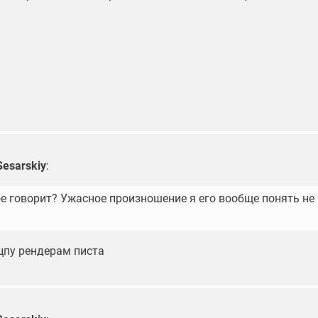
Sesarskiy
:
ое говорит? Ужасное произношение я его вообще понять не
цпу рендерам писта