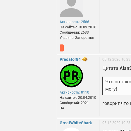
Активность: 2586
На сайте c 18.09.2016
Сообщений: 2633
Украина, Запорожье
Predator84
05.12.2020 10:23
Цитата
Alan
Что он так
могу!
Активность: 8110
На сайте c 20.04.2010
говорит что 
Сообщений: 2921
UA
GreatWhiteShark
05.12.2020 10:23