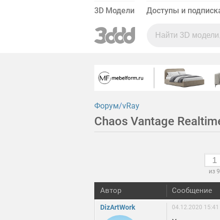
3D Модели
Доступы и подписк
Форум
vRay
Chaos Vantage Realtim
из 9
Автор
Сообщение
DizArtWork
04.12.2020 15:41