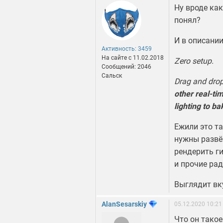
Ну вроде как
понял?
И в описани
Активность: 3459
На сайте c 11.02.2018
Zero setup.
Сообщений: 2046
Сальск
Drag and drop
other real-ti
lighting to ba
Ежили это та
нужны развёр
рендерить г
и прочие рад
Выглядит вку
AlanSesarskiy
05.12.2020 10:21
Что он такое