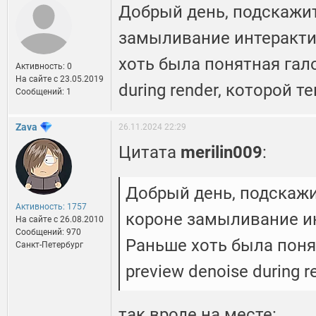
Добрый день, подскажите
замыливание интеракти
хоть была понятная гало
Активность: 0
На сайте c 23.05.2019
during render, которой те
Сообщений: 1
Zava
26.11.2024 22:29
Цитата
merilin009
:
Добрый день, подскажит
Активность: 1757
короне замыливание и
На сайте c 26.08.2010
Сообщений: 970
Раньше хоть была поня
Санкт-Петербург
preview denoise during r
так вроде на месте: