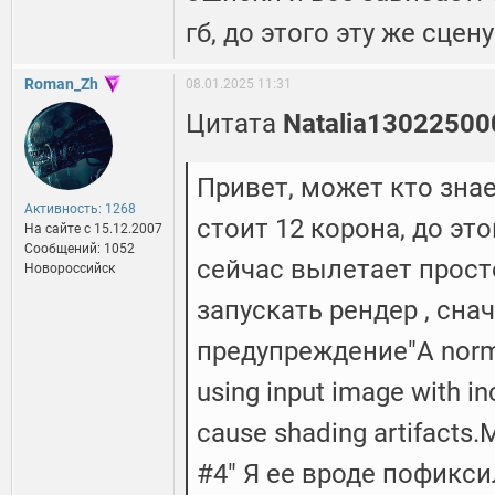
гб, до этого эту же сцен
Roman_Zh
08.01.2025 11:31
Цитата
Natalia13022500
Привет, может кто знае
Активность: 1268
стоит 12 корона, до эт
На сайте c 15.12.2007
Сообщений: 1052
сейчас вылетает прост
Новороссийск
запускать рендер , сна
предупреждение"A norma
using input image with i
cause shading artifacts.
#4" Я ее вроде пофикси