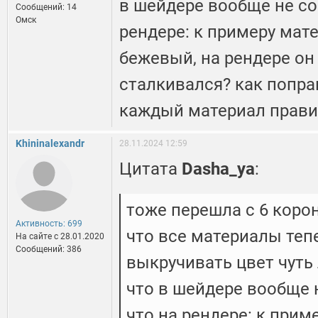
в шейдере вообще не со
Сообщений: 14
Омск
рендере: к примеру мате
бежевый, на рендере он
сталкивался? как попра
каждый материал прави
Khininalexandr
28.11.2024 12:59
Цитата
Dasha_ya
:
тоже перешла с 6 корон
Активность: 699
что все материалы теп
На сайте c 28.01.2020
Сообщений: 386
выкручивать цвет чуть 
что в шейдере вообще 
что на рендере: к прим