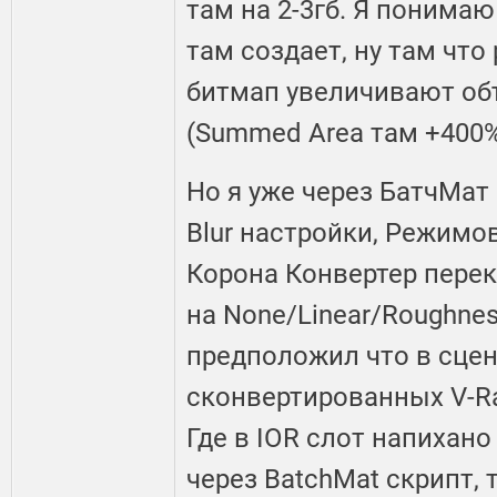
там на 2-3гб. Я понима
там создает, ну там чт
битмап увеличивают об
(Summed Area там +400% 
Но я уже через БатчМат
Blur настройки, Режимов
Корона Конвертер пер
на None/Linear/Roughnes
предположил что в сце
сконвертированных V-Ra
Где в IOR слот напихано
через BatchMat скрипт, 