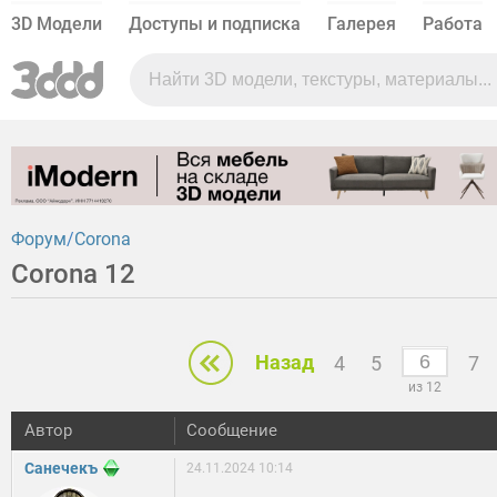
3D Модели
Доступы и подписка
Галерея
Работа
Форум
Corona
Corona 12
Назад
4
5
7
из 12
Автор
Сообщение
Санечекъ
24.11.2024 10:14