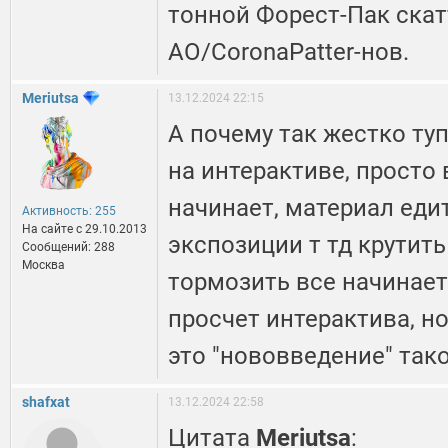
тонной Форест-Пак скат
AO/CoronaPatter-нов.
Meriutsa
13.12.2024 22:15
А почему так жестко ту
на интерактиве, просто
начинает, материал еди
Активность: 255
На сайте c 29.10.2013
экспозиции т тд крутить
Сообщений: 288
Москва
тормозить все начинае
просчет интерактива, н
это "нововведение" тако
shafxat
13.12.2024 22:58
Цитата
Meriutsa
: