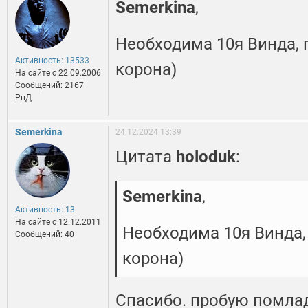
Semerkina
,
Необходима 10я Винда, п
Активность: 13533
корона)
На сайте c 22.09.2006
Сообщений: 2167
РнД
Semerkina
24.12.2024 13:39
Цитата
holoduk
:
Semerkina
,
Активность: 13
На сайте c 12.12.2011
Необходима 10я Винда, п
Сообщений: 40
корона)
Спасибо. пробую помла