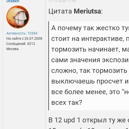
Uraken
17.12.2024 11:54
Цитата
Meriutsa
:
А почему так жестко т
Активность: 10384
стоит на интерактиве, 
На сайте c 26.07.2008
Сообщений: 4312
тормозить начинает, м
Москва
сами значения экспозиц
сложно, так тормозить 
выключаешь просчет и
все более менее, это "
всех так?
В 12 upd 1 открыл ту же