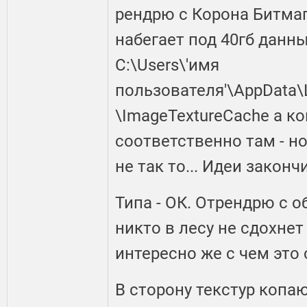
рендрю с Корона Битмап
набегает под 40гб данны
C:\Users\'имя
пользователя'\AppData\
\ImageTextureCache а 
соответственно там - но
не так то... Идеи законч
Типа - ОК. Отрендрю с
никто в лесу не сдохнет 
интересно же с чем это 
В сторону текстур копа