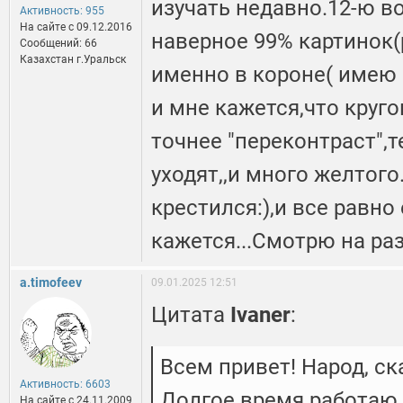
изучать недавно.12-ю во
Активность: 955
На сайте c 09.12.2016
наверное 99% картинок(
Сообщений: 66
Казахстан г.Уральск
именно в короне( имею 
и мне кажется,что круго
точнее "переконтраст",
уходят,,и много желтого
крестился:),и все равно
кажется...Смотрю на ра
a.timofeev
09.01.2025 12:51
Цитата
Ivaner
:
Всем привет! Народ, с
Активность: 6603
Долгое время работаю 
На сайте c 24.11.2009