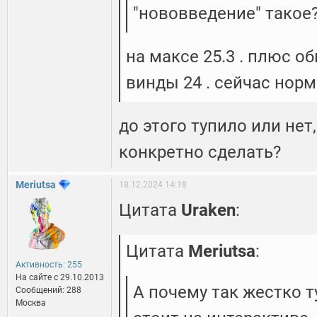
"нововведение" такое?
на максе 25.3 . плюс о
винды 24 . сейчас нор
до этого тупило или нет
конкретно сделать?
Meriutsa
18.12.2024 14:18
Цитата
Uraken
:
Цитата
Meriutsa
:
Активность: 255
На сайте c 29.10.2013
А почему так жестко т
Сообщений: 288
Москва