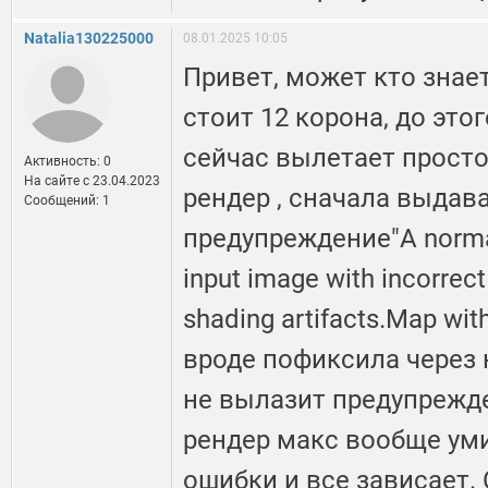
Natalia130225000
08.01.2025 10:05
Привет, может кто знае
стоит 12 корона, до это
сейчас вылетает просто
Активность: 0
На сайте c 23.04.2023
рендер , сначала выдав
Сообщений: 1
предупреждение"A normal
input image with incorrec
shading artifacts.Map wit
вроде пофиксила через 
не вылазит предупрежде
рендер макс вообще уми
ошибки и все зависает. 