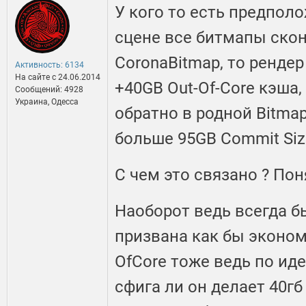
У кого то есть предпол
сцене все битмапы ско
CoronaBitmap, то ренде
Активность: 6134
На сайте c 24.06.2014
+40GB Out-Of-Core кэша,
Сообщений: 4928
Украина, Одесса
обратно в родной Bitmap
больше 95GB Commit Size
С чем это связано ? Пон
Наоборот ведь всегда б
призвана как бы эконом
OfCore тоже ведь по иде
сфига ли он делает 40гб