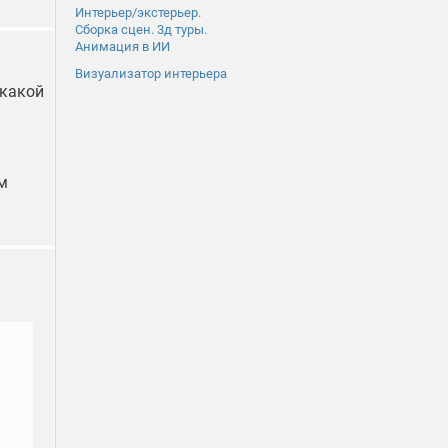
Интерьер/экстерьер.
Сборка сцен. 3д туры.
Анимация в ИИ
Визуализатор интерьера
 какой
м