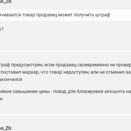
n_Zh
:
нчивается товар продавец может получить штраф
о?
штраф предусмотрен, если продавец своевременно не прове
 поставил маркер, что товар недоступен, или не отменил за
закончился
яемое завышение цены - повод для блокировки аккаунта н
е
n_Zh
: