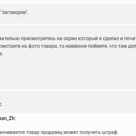
 "заговоров".
мательно присмотритесь на скрин который я сделал и почи
смотрите на фото товара, то наверное поймете, что там дел
е.
t
:
an_Zh
:
анчивается товар продавец может получить штраф