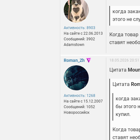
когда зака
этого не сл
Активность: 8903
На сайте c 22.06.2013
Когда товар 
Сообщений: 3902
ставят необо
Adamstown
Roman_Zh
18.05.2026 20:51
Цитата
Moun
Цитата
Rom
Активность: 1268
когда зак
На сайте c 15.12.2007
бы этого 
Сообщений: 1052
Новороссийск
купил.
Когда товар
ставят нео