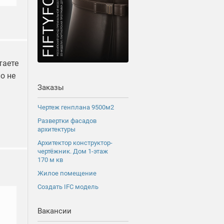
таете
о не
Заказы
Чертеж генплана 9500м2
Развертки фасадов
архитектуры
Архитектор конструктор-
чертёжник. Дом 1-этаж
170 м кв
Жилое помещение
Создать IFC модель
Вакансии