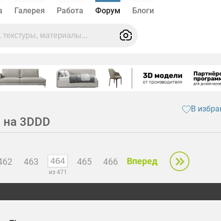
а
Галерея
Работа
Форум
Блоги
В избра
 на 3DDD
Вперед
462
463
465
466
из 471