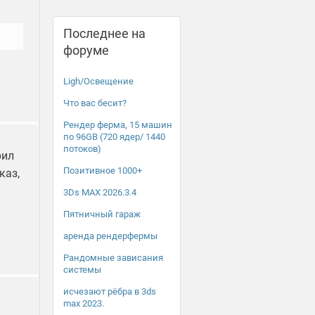
Последнее на
форуме
Ligh/Освещение
Что вас бесит?
Рендер ферма, 15 машин
по 96GB (720 ядер/ 1440
потоков)
рил
Позитивное 1000+
каз,
3Ds MAX 2026.3.4
Пятничный гараж
а
аренда рендерфермы
Рандомные зависания
системы
исчезают рёбра в 3ds
max 2023.