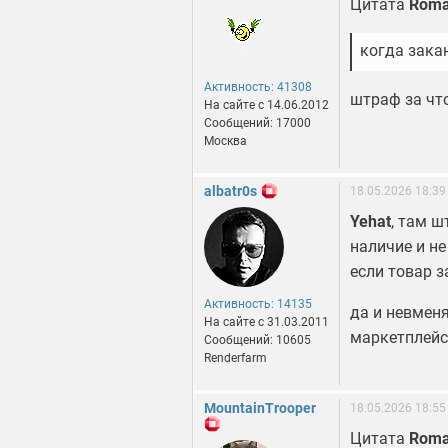
Цитата
Roma
когда зака
Активность: 41308
штраф за чт
На сайте c 14.06.2012
Сообщений: 17000
Москва
albatr0s
18.05.2026 18:39
Yehat
, там 
наличие и не
если товар 
Активность: 14135
да и невмен
На сайте c 31.03.2011
маркетплейс
Сообщений: 10605
Renderfarm
MountainTrooper
18.05.2026 18:55
Цитата
Roma