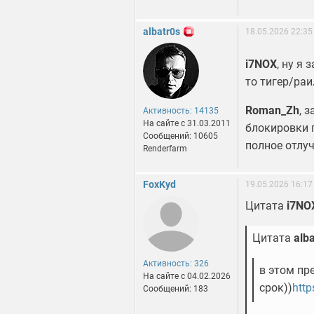
albatr0s
18.05.2026 22:35
i7NOX
, ну я
то тигер/ра
Roman_Zh
, 
Активность: 14135
На сайте c 31.03.2011
блокировки 
Сообщений: 10605
полное отлу
Renderfarm
FoxKyd
19.05.2026 16:17
Цитата
i7NO
Цитата
alb
Активность: 326
в этом пр
На сайте c 04.02.2026
срок))
htt
Сообщений: 183