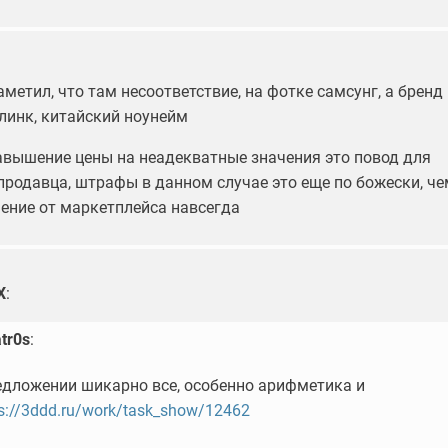
 заметил, что там несоответствие, на фотке самсунг, а бренд
илинк, китайский ноунейм
завышение цены на неадекватные значения это повод для
продавца, штрафы в данном случае это еще по божески, че
чение от маркетплейса навсегда
X
:
atr0s
:
едложении шикарно все, особенно арифметика и
ps://3ddd.ru/work/task_show/12462