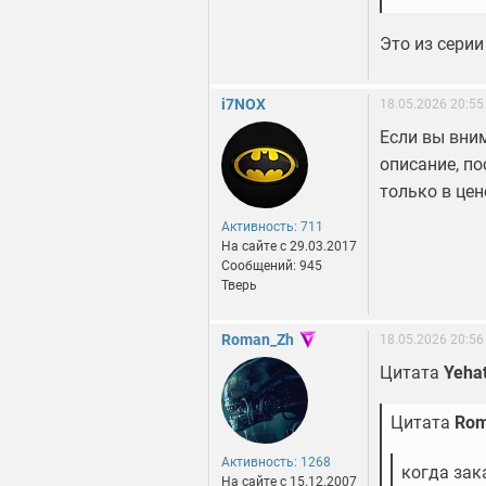
Это из серии
i7NOX
18.05.2026 20:55
Если вы вни
описание, по
только в цен
Активность: 711
На сайте c 29.03.2017
Сообщений: 945
Тверь
Roman_Zh
18.05.2026 20:56
Цитата
Yeha
Цитата
Rom
Активность: 1268
когда зак
На сайте c 15.12.2007