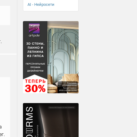
AI - Нейросети
.
а
г.