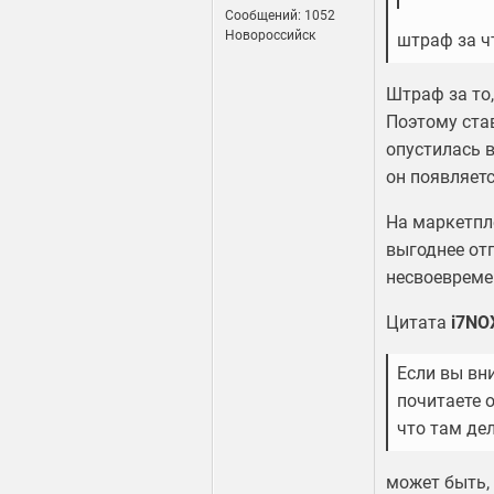
Сообщений: 1052
Новороссийск
штраф за ч
Штраф за то,
Поэтому став
опустилась в
он появляетс
На маркетпл
выгоднее отп
несвоевреме
Цитата
i7NO
Если вы вн
почитаете о
что там дел
может быть,