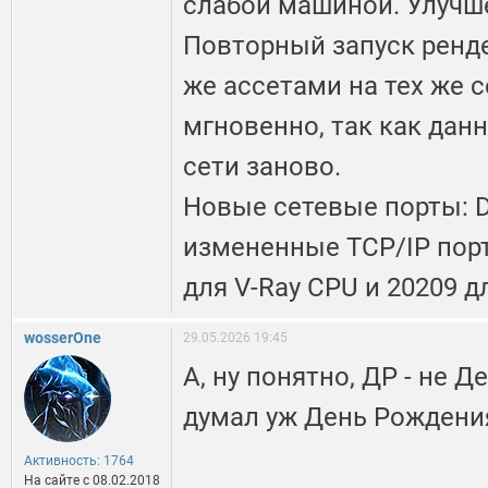
слабой машиной. Улучш
Повторный запуск ренде
же ассетами на тех же 
мгновенно, так как дан
сети заново.
Новые сетевые порты: 
измененные TCP/IP пор
для V-Ray CPU и 20209 д
wosserOne
29.05.2026 19:45
А, ну понятно, ДР - не Д
думал уж День Рождения
Активность: 1764
На сайте c 08.02.2018