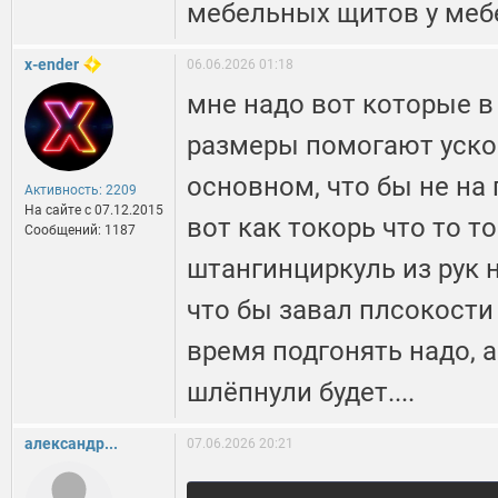
мебельных щитов у ме
x-ender
06.06.2026 01:18
мне надо вот которые в
размеры помогают ускор
основном, что бы не на 
Активность: 2209
На сайте c 07.12.2015
вот как токорь что то т
Сообщений: 1187
штангинциркуль из рук 
что бы завал плсокости 
время подгонять надо, а
шлёпнули будет....
александр...
07.06.2026 20:21