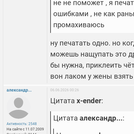
не не поможет , я печа
ошибками , не как рань
промахиваюсь
ну печатать одно. но ко
можешь нащупать это дру
бы нужна, приклеить чё
вон лаком у жены взять
александр...
06.06.2026 00:26
Цитата
x-ender
:
Цитата
александр...
:
Активность: 2548
На сайте c 11.07.2009