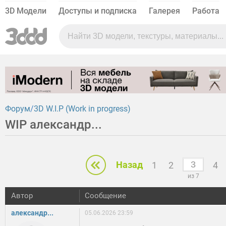
3D Модели
Доступы и подписка
Галерея
Работа
Форум
3D W.I.P (Work in progress)
WIP александр...
Назад
1
2
4
из 7
Автор
Сообщение
александр...
05.06.2026 23:59