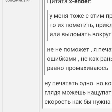
Цитата
x-ender
:
Сообщений: 2144
у меня тоже с этим п
то их пометить, прикл
или выломать вокруг
не не поможет , я печ
ошибками , не как ран
равно промахиваюсь
ну печатать одно. но к
глядя можешь нащупать 
скорость как бы нужна