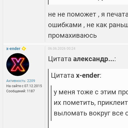
не не поможет , я печат
ошибками , не как раньш
промахиваюсь
x-ender
06.06.2026 00:24
Цитата
александр...
:
Цитата
x-ender
:
Активность: 2209
На сайте c 07.12.2015
у меня тоже с этим пр
Сообщений: 1187
их пометить, приклеить
выломать вокруг все 