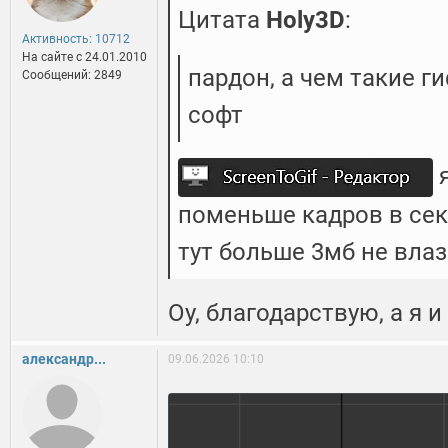
Цитата
Holy3D
:
Активность: 10712
На сайте c 24.01.2010
пардон, а чем такие г
Сообщений: 2849
софт
я
поменьше кадров в сек
тут больше 3мб не вла
Оу, благодарствую, а я и
александр...
09.06.2026 10:10