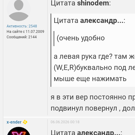
Цитата
shinodem
:
Цитата
александр...
:
Активность: 2548
На сайте c 11.07.2009
(очень удобно
Сообщений: 2144
а левая рука где? там 
(W,E,R)буквально под л
мыше еще нажимать
я в эти вер постоянно п
подвинул повернул , до
x-ender
06.06.2026 00:18
Цитата
александр...
: