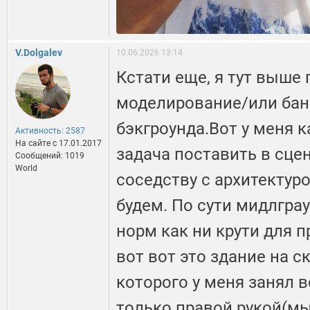
V.Dolgalev
10.06.2026 13:14
Кстати еще, я тут выше
моделирование/или бан
бэкгроунда.Вот у меня к
Активность: 2587
На сайте c 17.01.2017
задача поставить в сце
Сообщений: 1019
World
соседству с архитектур
будем. По сути мидлгра
норм как ни крути для 
вот вот это здание на с
которого у меня занял в
только правой рукой(мы