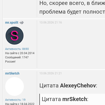
Но, скорее всего, в бл
проблема будет полнос
mr.spoilt
13.06.2026 21:16
Активность: 8690
На сайте c 20.04.2014
Сообщений: 1747
Россия!
mrSketch
13.06.2026 21:21
Цитата
AlexeyChehov
:
Цитата
mrSketch
:
Активность: 19
На сайте c 18.04.2022