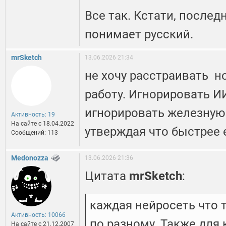
Все так. Кстати, послед
понимает русский.
mrSketch
13.06.2026 21:34
не хочу расстраивать н
работу. Игнорировать И
игнорировать железную
Активность: 19
На сайте c 18.04.2022
утверждая что быстрее 
Сообщений: 113
Medonozza
13.06.2026 21:36
Цитата
mrSketch
:
каждая нейросеть что т
Активность: 10066
по разному. Также для
На сайте c 21.12.2007