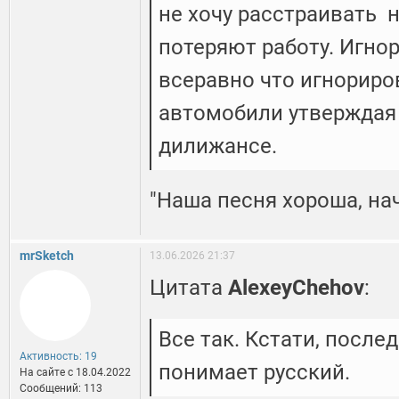
не хочу расстраивать 
потеряют работу. Игно
всеравно что игнориро
автомобили утверждая 
дилижансе.
"Наша песня хороша, на
mrSketch
13.06.2026 21:37
Цитата
AlexeyChehov
:
Все так. Кстати, после
Активность: 19
понимает русский.
На сайте c 18.04.2022
Сообщений: 113