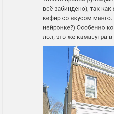
всё забиндено), так как 
кефир со вкусом манго.
нейронке?) Особенно ког
лол, это же камасутра в