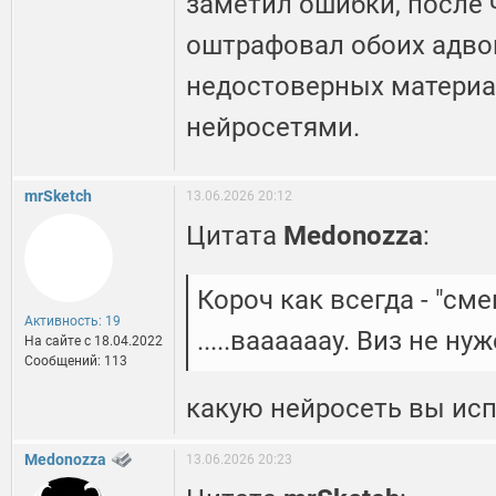
заметил ошибки, после 
оштрафовал обоих адво
недостоверных материа
нейросетями.
mrSketch
13.06.2026 20:12
Цитата
Medonozza
:
Короч как всегда - "см
Активность: 19
.....ваааааау. Виз не нуж
На сайте c 18.04.2022
Сообщений: 113
какую нейросеть вы ис
Medonozza
13.06.2026 20:23