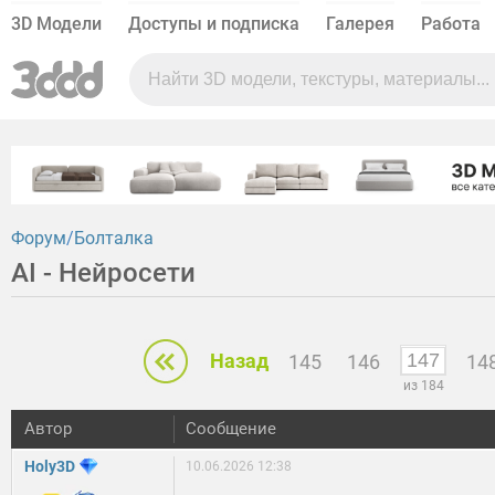
3D Модели
Доступы и подписка
Галерея
Работа
Форум
Болталка
AI - Нейросети
Назад
145
146
14
из 184
Автор
Сообщение
Holy3D
10.06.2026 12:38