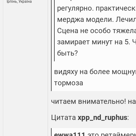
Ірпінь, Україна
регулярно. практичес
мерджа модели. Лечи
Сцена не особо тяжела
замирает минут на 5. 
быть?
видяху на более мощну
тормоза
читаем внимательно! на 
Цитата
xpp_nd_ruphus
:
ewwa111
это ретаймер