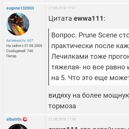
eugene132003
27.08.2018 17:01
Цитата
ewwa111
:
Вопрос. Prune Scene ст
Активность: 607
практически после каж
На сайте c 07.08.2009
Сообщений: 740
Лечилками тоже прогон
Питер
тяжелая- но все равно
на 5. Что это еще може
видяху на более мощную
тормоза
albatr0s
27.08.2018 17:08