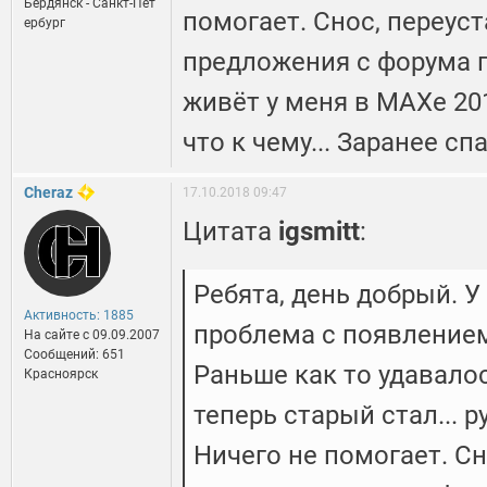
Бердянск - Санкт-Пет
помогает. Снос, переус
ербург
предложения с форума пр
живёт у меня в МАХе 20
что к чему... Заранее сп
Cheraz
17.10.2018 09:47
Цитата
igsmitt
:
Ребята, день добрый. У
Активность: 1885
проблема с появлением 
На сайте c 09.09.2007
Сообщений: 651
Раньше как то удавалос
Красноярск
теперь старый стал... 
Ничего не помогает. С