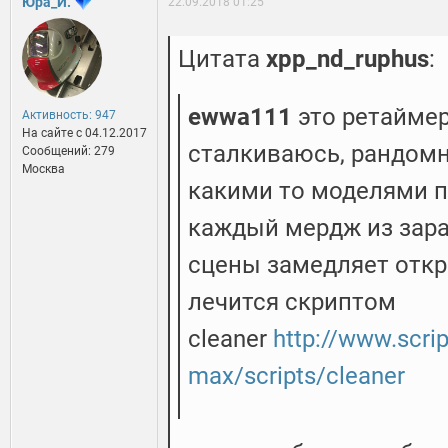
Юра_И.
22.09.2018 01:25
Цитата
xpp_nd_ruphus
:
ewwa111
это ретаймер
Активность: 947
На сайте c 04.12.2017
сталкиваюсь, рандомн
Сообщений: 279
Москва
какими то моделями п
каждый мердж из зар
сцены замедляет откр
лечится скриптом
cleaner
http://www.scri
max/scripts/cleaner