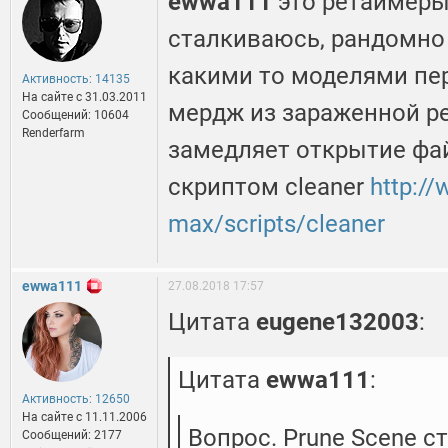
ewwa111
это ретаймеры
сталкиваюсь, рандомно 
какими то моделями пе
Активность: 14135
На сайте c 31.03.2011
мердж из зараженной р
Сообщений: 10604
Renderfarm
замедляет открытие фай
скриптом cleaner
http:/
max/scripts/cleaner
ewwa111
27.08.2018 17:57
Цитата
eugene132003
:
Цитата
ewwa111
:
Активность: 12650
На сайте c 11.11.2006
Вопрос. Prune Scene с
Сообщений: 2177