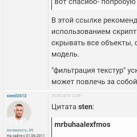
вот спасибо- попробую
В этой ссылке рекоменд
использованием скрипта
скрывать все объекты, 
модель.
"фильтрация текстур" ус
может повлечь за собой
swed2012
29.09.2018 12:38
Цитата
sten
:
mrbuha
alexfmos
Активность: 89
На сайте c 01.06.2011