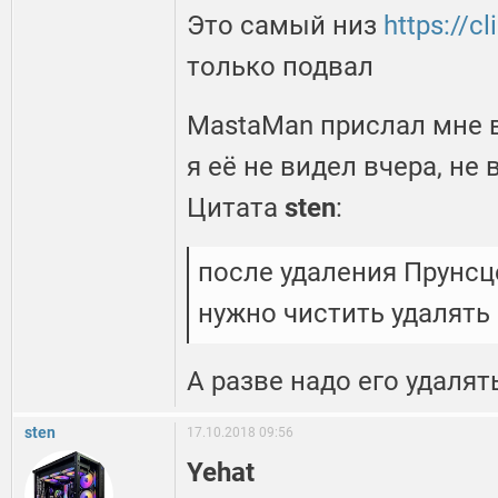
Это самый низ
https://c
только подвал
MastaMan прислал мне в
я её не видел вчера, не 
Цитата
sten
:
после удаления Прунсце
нужно чистить удалять чт
А разве надо его удалят
sten
17.10.2018 09:56
Yehat