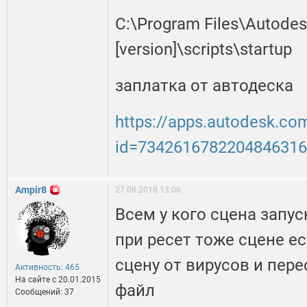
C:\Program Files\Autode
[version]\scripts\startup
заплатка от автодеска
https://apps.autodesk.c
id=734261678220484631
Ampir8
27.08.2018 13:06
Всем у кого сцена запус
при ресет тоже сцене ес
сцену от вирусов и пере
Активность: 465
На сайте c 20.01.2015
файл
Сообщений: 37