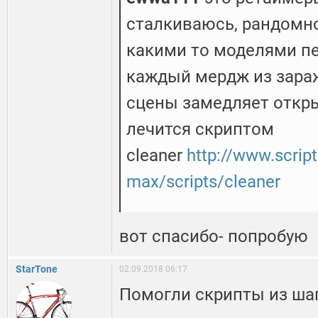
сталкиваюсь, рандомно
какими то моделями пе
каждый мердж из зара
сцены замедляет откры
лечится скриптом
cleaner
http://www.scrip
max/scripts/cleaner
вот спасибо- попробую
StarTone
02.09.2018 06:17
Помогли скрипты из ша