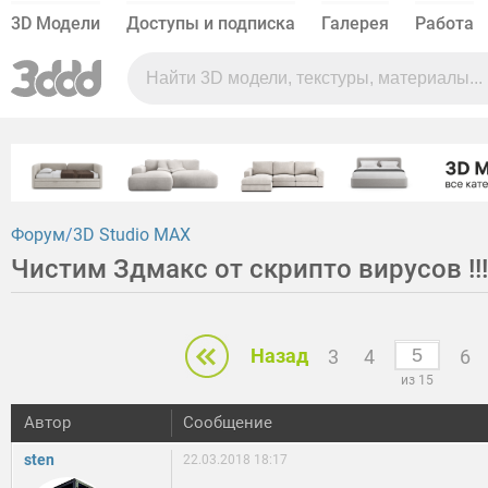
3D Модели
Доступы и подписка
Галерея
Работа
Форум
3D Studio MAX
Чистим Здмакс от скрипто вирусов !!!
Назад
3
4
6
из 15
Автор
Сообщение
sten
22.03.2018 18:17