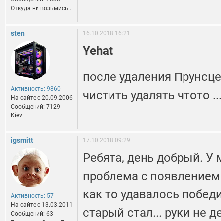
Откуда ни возьмись...
sten
16.10.2018 16:21
Yehat
после удаления Прунсце
Активность: 9860
чистить удалять чтото ....
На сайте c 20.09.2006
Сообщений: 7129
Kiev
igsmitt
17.10.2018 09:29
Ребята, день добрый. У 
проблема с появлением 
как то удавалось победит
Активность: 57
На сайте c 13.03.2011
старый стал... руки не 
Сообщений: 63