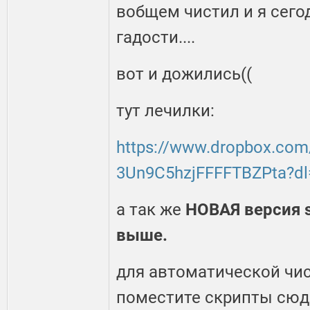
вобщем чистил и я сего
гадости....
вот и дожились((
тут лечилки:
https://www.dropbox.com
3Un9C5hzjFFFFTBZPta?dl
а так же
НОВАЯ версия s
выше.
для автоматической чи
поместите скрипты сюда