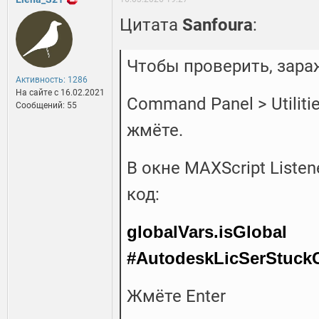
Цитата
Sanfoura
:
Чтобы проверить, зар
Активность: 1286
На сайте c 16.02.2021
Command Panel > Utiliti
Сообщений: 55
жмёте.
В окне MAXScript List
код:
globalVars.isGlobal
#AutodeskLicSerStuck
Жмёте Enter