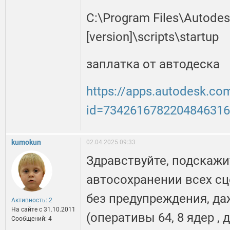
C:\Program Files\Autode
[version]\scripts\startup
заплатка от автодеска
https://apps.autodesk.c
id=734261678220484631
kumokun
02.04.2025 09:33
Здравствуйте, подскажит
автосохранении всех сц
без предупреждения, да
Активность: 2
На сайте c 31.10.2011
(оперативы 64, 8 ядер ,
Сообщений: 4