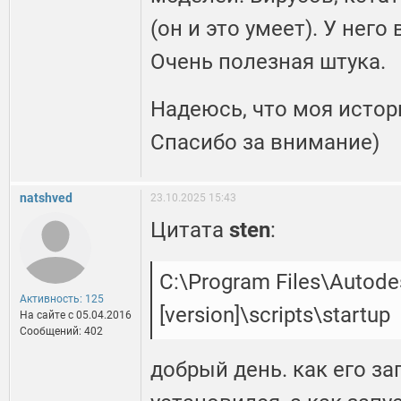
(он и это умеет). У нег
Очень полезная штука.
Надеюсь, что моя истор
Спасибо за внимание)
natshved
23.10.2025 15:43
Цитата
sten
:
C:\Program Files\Autod
Активность: 125
[version]\scripts\startup
На сайте c 05.04.2016
Сообщений: 402
добрый день. как его за