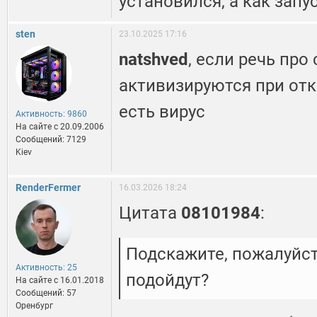
установился, а как запу
sten
23.10.2025 17:16
natshved
, если речь про
активизируются при от
есть вирус
Активность: 9860
На сайте c 20.09.2006
Сообщений: 7129
Kiev
RenderFermer
16.03.2026 18:24
Цитата
08101984
:
Подскажите, пожалуйст
Активность: 25
подойдут?
На сайте c 16.01.2018
Сообщений: 57
Оренбург