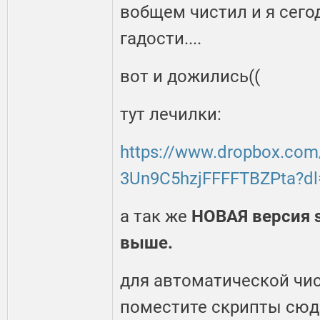
вобщем чистил и я сего
гадости....
вот и дожились((
тут лечилки:
https://www.dropbox.com
3Un9C5hzjFFFFTBZPta?dl
а так же
НОВАЯ версия s
выше.
для автоматической чи
поместите скрипты сюда