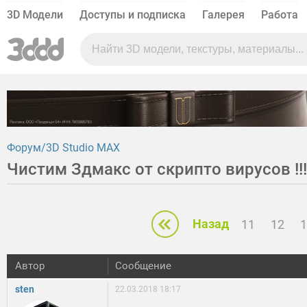
3D Модели
Доступы и подписка
Галерея
Работа
Форум
3D Studio MAX
Чистим Здмакс от скрипто вирусов !!!
Назад
11
12
1
Автор
Сообщение
sten
22.03.2018 18:17