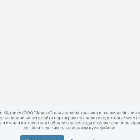
с.Метрику (ООО "Яндекс") для анализа трафика и взаимодействия
льзовании нашего сайта партнерам по аналитике, которые могут 
и им или которую они собрали о вас исходя из вашего использова
согласиться с использованием куки файлов.
Поддержка
Царь 3D горы
Мастер полигона
Топ модель