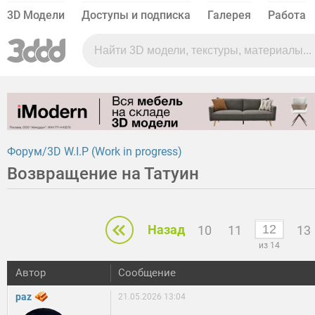
3D Модели
Доступы и подписка
Галерея
Работа
Форум
3D W.I.P (Work in progress)
Возвращение на Татуин
Назад
10
11
13
из 14
Автор
Сообщение
paz
21.05.2026 13:04