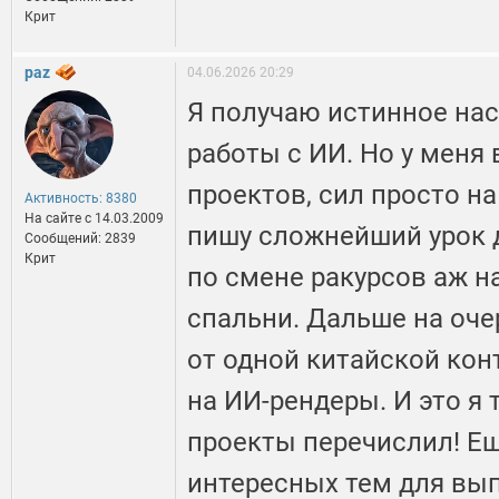
Крит
paz
04.06.2026 20:29
Я получаю истинное на
работы с ИИ. Но у меня
проектов, сил просто на
Активность: 8380
На сайте c 14.03.2009
пишу сложнейший урок д
Сообщений: 2839
Крит
по смене ракурсов аж н
спальни. Дальше на оче
от одной китайской кон
на ИИ-рендеры. И это я
проекты перечислил! Ещ
интересных тем для выпу