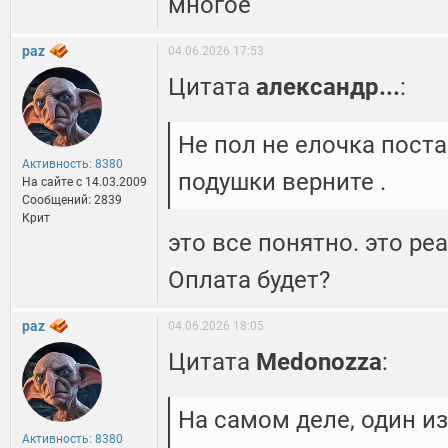
многое
paz
04.06.2026 17:53
Цитата
александр...
:
Не пол не елочка поста
Активность: 8380
подушки верните .
На сайте c 14.03.2009
Сообщений: 2839
Крит
это все понятно. это ре
Оплата будет?
paz
04.06.2026 18:05
Цитата
Medonozza
:
На самом деле, один и
Активность: 8380