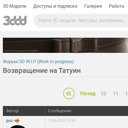
3D Модели
Доступы и подписка
Галерея
Работа
Форум
3D W.I.P (Work in progress)
Возвращение на Татуин
Назад
10
11
1
Автор
Сообщение
paz
15.06.2026 23:56