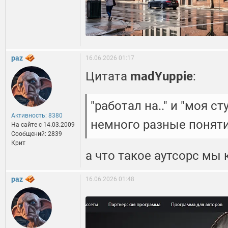
paz
16.06.2026 01:17
Цитата
madYuppie
:
"работал на.." и "моя ст
Активность: 8380
немного разные понятия
На сайте c 14.03.2009
Сообщений: 2839
Крит
а что такое аутсорс мы 
paz
16.06.2026 01:48