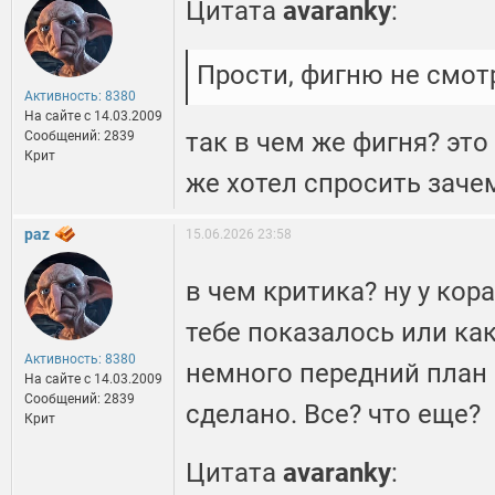
Цитата
avaranky
:
Прости, фигню не смот
Активность: 8380
На сайте c 14.03.2009
так в чем же фигня? это
Сообщений: 2839
Крит
же хотел спросить заче
paz
15.06.2026 23:58
в чем критика? ну у кор
тебе показалось или как
Активность: 8380
немного передний план
На сайте c 14.03.2009
Сообщений: 2839
сделано. Все? что еще?
Крит
Цитата
avaranky
: