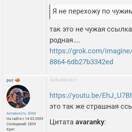
Я не перехожу по чужи
так это не чужая ссылка
родная....
https://grok.com/imagine
8864-6db27b3342ed
paz
16.06.2026 00:11
https://youtu.be/EhJ_U7Bh
это так же страшная сс
Активность: 8380
На сайте c 14.03.2009
Цитата
avaranky
:
Сообщений: 2839
Крит