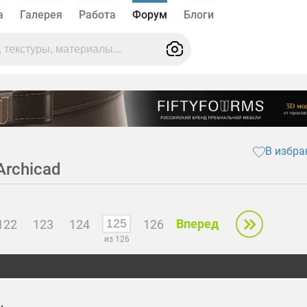
а
Галерея
Работа
Форум
Блоги
В избра
Archicad
Вперед
122
123
124
126
из 126