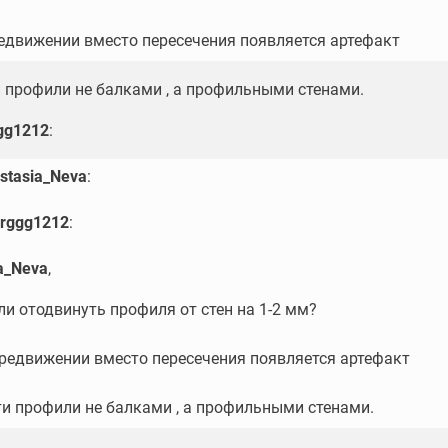
редвижении вместо пересечения появляется артефакт
и профили не балками , а профильными стенами.
gg1212
:
stasia_Neva
:
rggg1212
:
a_Neva
,
и отодвинуть профиля от стен на 1-2 мм?
ередвижении вместо пересечения появляется артефакт
ти профили не балками , а профильными стенами.