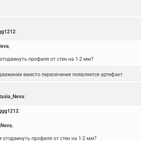
gg1212
:
Neva
,
отодвинуть профиля от стен на 1-2 мм?
едвижении вместо пересечения появляется артефакт
tasia_Neva
:
ggg1212
:
_Neva
,
 отодвинуть профиля от стен на 1-2 мм?