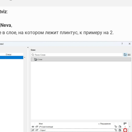
tviz
:
_Neva
,
 в слое, на котором лежит плинтус, к примеру на 2.