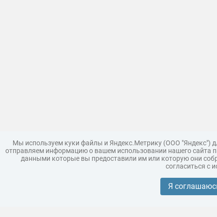
Мы используем куки файлы и Яндекс.Метрику (ООО "Яндекс") 
отправляем информацию о вашем использовании нашего сайта па
данными которые вы предоставили им или которую они собр
согласиться с 
Загрузить модель
Правила
Поддержка
Царь 3D г
Коллекции моделей
Я соглашаюс
Реклама
Корпоративным покупателям
Разместить модели бренда
Политика конфиденциальности
Условия пользования